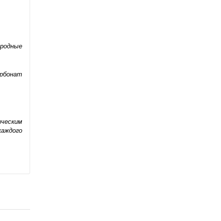
иродные
арбонат
ческим
каждого