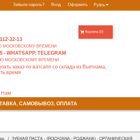
Забыли пароль?
Вход
Оформить
Рубль
Корзина (0)
112-32-13
0 ПО МОСКОВСКОМУ ВРЕМЕНИ
5
- WHATSAPP, TELEGRAM
00 ПО МОСКОВСКОМУ ВРЕМЕНИ
лать заказ по ватсапп со склада из Вьетнама,
ть время
 Нам
ТАВКА, САМОВЫВОЗ, ОПЛАТА
др.
/ ЗУБНАЯ ПАСТА - (ROCHJANA - РОДЖАНА) - ОРГАНИЧЕСКАЯ