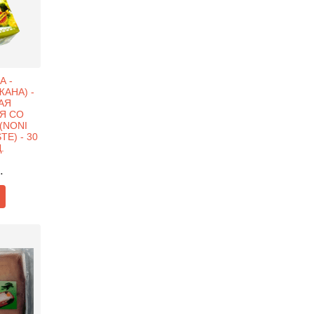
А -
ЖАНА) -
АЯ
Я СО
(NONI
E) - 30
.
.