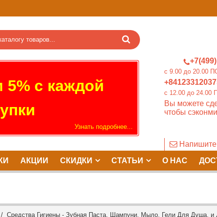
+7(499)
c 9.00 до 20.0
 5% с каждой
+84123312037
c 12.00 до 24.
Вы можете сде
упки
чтобы сэконми
Узнать подробнее...
Напишите
КИ
АКЦИИ
СКИДКИ
СТАТЬИ
О НАС
ДОС
/
Средства Гигиены - Зубная Паста, Шампуни, Мыло, Гели Для Душа, и 