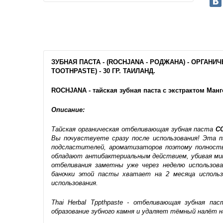
ЗУБНАЯ ПАСТА - (ROCHJANA - РОДЖАНА) - ОРГАН
TOOTHPASTE) - 30 ГР. ТАИЛАНД.
ROCHJANA - тайская зубная паста с экстрактом Манго
Описание:
Тайская органическая отбеливающая зубная паста
С
Вы почувствуете сразу после использования! Эта п
подсластителей, ароматизаторов поэтому полность
обладают антибактериальным действием, убивая мик
отбеливания заметны уже через неделю использов
баночки этой пасты хватает на 2 месяца использо
использования.
Thai Herbal Tppthpaste - отбеливающая зубная п
образование зубного камня и удаляет тёмный налёт на