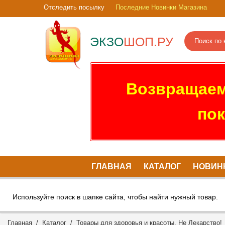
Отследить посылку
Последние Новинки Магазина
ЭКЗО
ШОП.РУ
Возвращаем
пок
ГЛАВНАЯ
КАТАЛОГ
НОВИН
Используйте поиск в шапке сайта, чтобы найти нужный товар.
Главная
/
Каталог
/
Товары для здоровья и красоты. Не Лекарство!