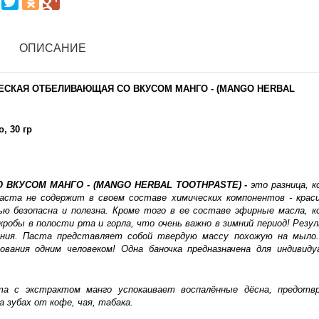
ОПИСАНИЕ
ИЧЕСКАЯ ОТБЕЛИВАЮЩАЯ СО ВКУСОМ МАНГО - (MANGO HERBAL
, 30 гр
О ВКУСОМ МАНГО - (MANGO HERBAL TOOTHPASTE)
-
это разница, 
аста не содержит в своем составе химических компонентов - крас
ю безопасна и полезна. Кроме того в ее составе эфирные масла, 
робы в полости рта и горла, что очень важно в зимний период! Рез
ания. Паста представляет собой твердую массу похожую на мыло
вания одним человеком! Одна баночка предназначена для индивиду
аста с экстрактом манго успокаивает воспалённые дёсна, предот
 зубах от кофе, чая, табака.