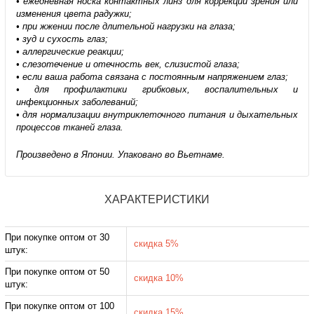
• ежедневная носка контактных линз для коррекции зрения или
изменения цвета радужки;
• при жжении после длительной нагрузки на глаза;
• зуд и сухость глаз;
• аллергические реакции;
• слезотечение и отечность век, слизистой глаза;
• если ваша работа связана с постоянным напряжением глаз;
• для профилактики грибковых, воспалительных и
инфекционных заболеваний;
• для нормализации внутриклеточного питания и дыхательных
процессов тканей глаза.
Произведено в Японии. Упаковано во Вьетнаме.
ХАРАКТЕРИСТИКИ
При покупке оптом от 30
скидка 5%
штук:
При покупке оптом от 50
скидка 10%
штук:
При покупке оптом от 100
скидка 15%