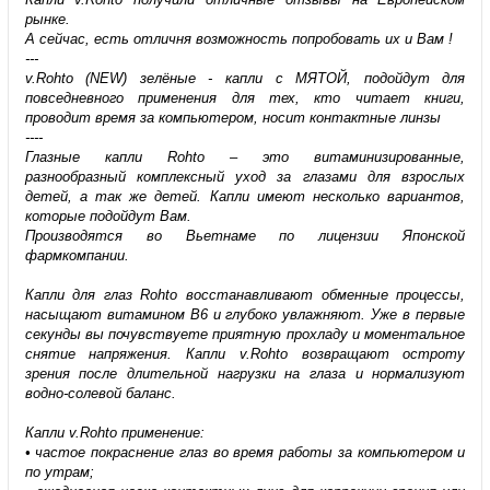
рынке.
А сейчас, есть отличня возможность попробовать их и Вам !
---
v.Rohto (NEW) зелёные - капли с МЯТОЙ, подойдут для
повседневного применения для тех, кто читает книги,
проводит время за компьютером, носит контактные линзы
----
Глазные капли Rohto – это витаминизированные,
разнообразный комплексный уход за глазами для взрослых
детей, а так же детей. Капли имеют несколько вариантов,
которые подойдут Вам.
Производятся во Вьетнаме по лицензии Японской
фармкомпании.
Капли для глаз Rohto восстанавливают обменные процессы,
насыщают витамином В6 и глубоко увлажняют. Уже в первые
секунды вы почувствуете приятную прохладу и моментальное
снятие напряжения. Капли v.Rohto возвращают остроту
зрения после длительной нагрузки на глаза и нормализуют
водно-солевой баланс.
Капли v.Rohto применение:
• частое покраснение глаз во время работы за компьютером и
по утрам;