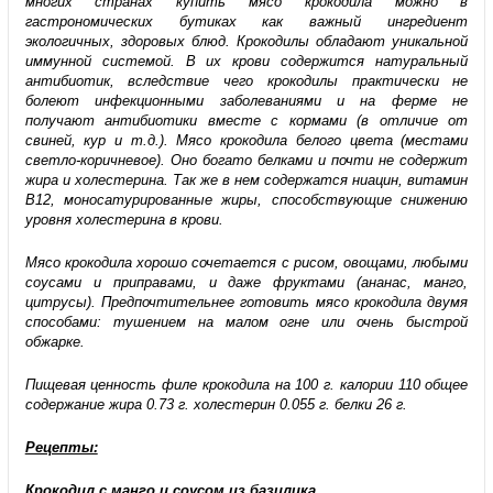
многих странах купить мясо крокодила можно в
гастрономических бутиках как важный ингредиент
экологичных, здоровых блюд. Крокодилы обладают уникальной
иммунной системой. В их крови содержится натуральный
антибиотик, вследствие чего крокодилы практически не
болеют инфекционными заболеваниями и на ферме не
получают антибиотики вместе с кормами (в отличие от
свиней, кур и т.д.). Мясо крокодила белого цвета (местами
светло-коричневое). Оно богато белками и почти не содержит
жира и холестерина. Так же в нем содержатся ниацин, витамин
В12, моносатурированные жиры, способствующие снижению
уровня холестерина в крови.
Мясо крокодила хорошо сочетается с рисом, овощами, любыми
соусами и приправами, и даже фруктами (ананас, манго,
цитрусы). Предпочтительнее готовить мясо крокодила двумя
способами: тушением на малом огне или очень быстрой
обжарке.
Пищевая ценность филе крокодила на 100 г. калории 110 общее
содержание жира 0.73 г. холестерин 0.055 г. белки 26 г.
Рецепты:
Крокодил с манго и соусом из базилика