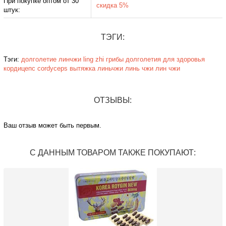
При покупке оптом от 30
скидка 5%
штук:
ТЭГИ:
Тэги:
долголетие
линчжи
ling zhi
грибы долголетия
для здоровья
кордицепс
cordyceps
вытяжка
линьчжи
линь чжи
лин чжи
ОТЗЫВЫ:
Ваш отзыв может быть первым.
С ДАННЫМ ТОВАРОМ ТАКЖЕ ПОКУПАЮТ: