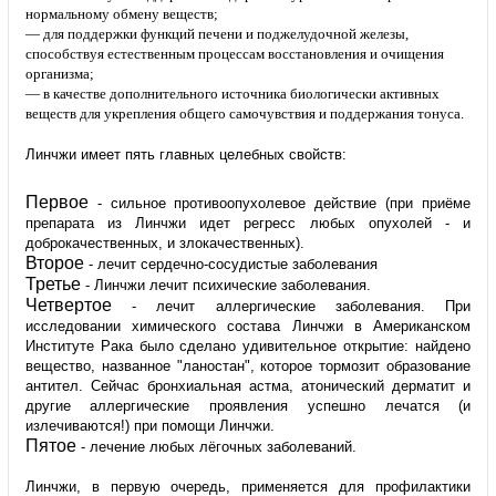
нормальному обмену веществ;
— для поддержки функций печени и поджелудочной железы,
способствуя естественным процессам восстановления и очищения
организма;
— в качестве дополнительного источника биологически активных
веществ для укрепления общего самочувствия и поддержания тонуса.
Линчжи имеет пять главных целебных свойств:
Первое
- сильное противоопухолевое действие (при приёме
препарата из Линчжи идет регресс любых опухолей - и
доброкачественных, и злокачественных).
Второе
- лечит сердечно-сосудистые заболевания
Третье
- Линчжи лечит психические заболевания.
Четвертое
- лечит аллергические заболевания. При
исследовании химического состава Линчжи в Американском
Институте Рака было сделано удивительное открытие: найдено
вещество, названное "ланостан", которое тормозит образование
антител. Сейчас бронхиальная астма, атонический дерматит и
другие аллергические проявления успешно лечатся (и
излечиваются!) при помощи Линчжи.
Пятое
- лечение любых лёгочных заболеваний.
Линчжи, в первую очередь, применяется для профилактики