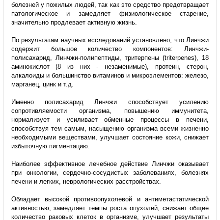
болезней у пожилых людей, так как это средство предотвращает
патологическое и замедляет физиологическое старение,
значительно продлевает активную жизнь.
По результатам научных исследований установлено, что Линчжи
содержит большое количество компонентов: Линчжи-
полисахарид, Линчжи-полипептиды, тритерпены (triterpenes), 18
аминокислот (8 из них - незаменимые), протеин, стерон,
алкалоиды и большинство витаминов и микроэлементов: железо,
марганец, цинк и т.д.
Именно полисахарид Линчжи способствует усилению
сопротивляемости организма, повышению иммунитета,
нормализует и усиливает обменные процессы в печени,
способствуя тем самым, насыщению организма всеми жизненно
необходимыми веществами, улучшает состояние кожи, снижает
избыточную пигментацию.
Наиболее эффективное лечебное действие Линчжи оказывает
при онкологии, сердечно-сосудистых заболеваниях, болезнях
печени и легких, неврологических расстройствах.
Обладает высокой противоопухолевой и антиметастатической
активностью, замедляет темпы роста опухолей, снижает общее
количество раковых клеток в организме, улучшает результаты