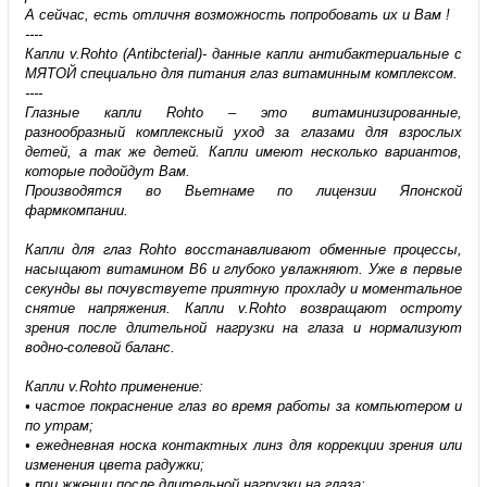
А сейчас, есть отличня возможность попробовать их и Вам !
----
Капли v.Rohto (Antibcterial)- данные капли антибактериальные с
МЯТОЙ специально для питания глаз витаминным комплексом.
----
Глазные капли Rohto – это витаминизированные,
разнообразный комплексный уход за глазами для взрослых
детей, а так же детей. Капли имеют несколько вариантов,
которые подойдут Вам.
Производятся во Вьетнаме по лицензии Японской
фармкомпании.
Капли для глаз Rohto восстанавливают обменные процессы,
насыщают витамином В6 и глубоко увлажняют. Уже в первые
секунды вы почувствуете приятную прохладу и моментальное
снятие напряжения. Капли v.Rohto возвращают остроту
зрения после длительной нагрузки на глаза и нормализуют
водно-солевой баланс.
Капли v.Rohto применение:
• частое покраснение глаз во время работы за компьютером и
по утрам;
• ежедневная носка контактных линз для коррекции зрения или
изменения цвета радужки;
• при жжении после длительной нагрузки на глаза;