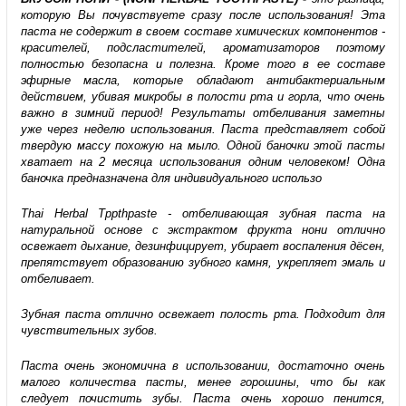
которую Вы почувствуете сразу после использования! Эта
паста не содержит в своем составе химических компонентов -
красителей, подсластителей, ароматизаторов поэтому
полностью безопасна и полезна. Кроме того в ее составе
эфирные масла, которые обладают антибактериальным
действием, убивая микробы в полости рта и горла, что очень
важно в зимний период! Результаты отбеливания заметны
уже через неделю использования. Паста представляет собой
твердую массу похожую на мыло. Одной баночки этой пасты
хватает на 2 месяца использования одним человеком! Одна
баночка предназначена для индивидуального использо
Thai Herbal Tppthpaste - отбеливающая зубная паста на
натуральной основе с экстрактом фрукта нони отлично
освежает дыхание, дезинфицирует, убирает воспаления дёсен,
препятствует образованию зубного камня, укрепляет эмаль и
отбеливает.
Зубная паста отлично освежает полость рта. Подходит для
чувствительных зубов.
Паста очень экономична в использовании, достаточно очень
малого количества пасты, менее горошины, что бы как
следует почистить зубы. Паста очень хорошо пенится,