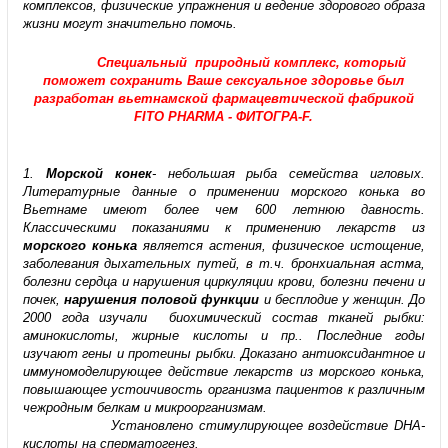
комплексов, физические упражнения и ведение здорового образа
жизни могут значительно помочь.
Специальный природный комплекс, который
поможет сохранить Ваше сексуальное здоровье был
разработан вьетнамской фармацевтической фабрикой
FITO PHARMA - ФИТОГРА-F.
1.
Морской конек
- небольшая рыба семейства игловых.
Литературные данные о применении морского конька во
Вьетнаме имеют более чем 600 летнюю давность.
Классическими показаниями к применению лекарств из
морского конька
является астения, физическое истощение,
заболевания дыхательных путей, в т.ч. бронхиальная астма,
болезни сердца и нарушения циркуляции крови, болезни печени и
почек,
нарушения половой функции
и бесплодие у женщин. До
2000 года изучали биохимический состав тканей рыбки:
аминокислоты, жирные кислоты и пр.. Последние годы
изучают гены и протеины рыбки. Доказано антиоксидантное и
иммуномоделирующее действие лекарств из морского конька,
повышающее устоичивость организма пациентов к различным
чежродным белкам и микроорганизмам.
Установлено стимулирующее воздействие DHA-
кислоты на сперматогенез.