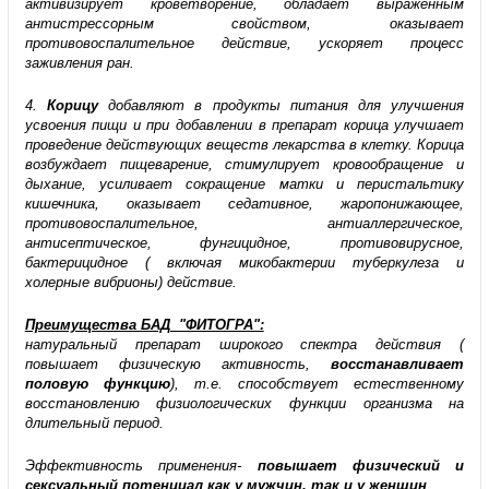
активизирует кроветворение, обладает выраженным
антистрессорным свойством, оказывает
противовоспалительное действие, ускоряет процесс
заживления ран.
4.
Корицу
добавляют в продукты питания для улучшения
усвоения пищи и при добавлении в препарат корица улучшает
проведение действующих веществ лекарства в клетку. Корица
возбуждает пищеварение, стимулирует кровообращение и
дыхание, усиливает сокращение матки и перистальтику
кишечника, оказывает седативное, жаропонижающее,
противовоспалительное, антиаллергическое,
антисептическое, фунгицидное, противовирусное,
бактерицидное ( включая микобактерии туберкулеза и
холерные вибрионы) действие.
Преимущества БАД "ФИТОГРА":
натуральный препарат широкого спектра действия (
повышает физическую активность,
восстанавливает
половую функцию
), т.е. способствует естественному
восстановлению физиологических функции организма на
длительный период.
Эффективность применения-
повышает физический и
сексуальный потенциал как у мужчин, так и у женщин
.