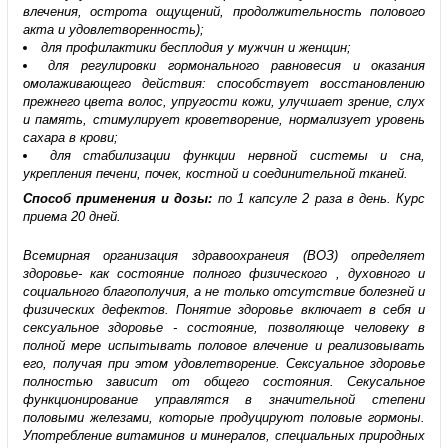
влечения, острота ощущений, продолжительность полового
акта и удовлетворенность);
для профилактики бесплодия у мужчин и женщин;
для регулировки гормонального равновесия и оказания
омолаживающего действия: способствует восстановлению
прежнего цвета волос, упругости кожи, улучшает зрение, слух
и память, стимулирует кроветворение, нормализует уровень
сахара в крови;
для стабилизации функции нервной системы и сна,
укрепления печени, почек, костной и соединительной тканей.
Способ применения и дозы:
по 1 капсуле 2 раза в день. Курс
приема 20 дней.
Всемирная организация здравоохранеия (ВОЗ) определяет
здоровье- как состояние полного физического , духовного и
социального благополучия, а не только отсутствие болезней и
физических дефектов. Понятие здоровье включает в себя и
сексуальное здоровье - состояние, позволяюще человеку в
полной мере испытывать половое влечение и реализовывать
его, получая при этом удовлетворение. Сексуальное здоровье
полностью зависит от общего состояния. Секусальное
функционирование управлятся в значительной степени
половыми железами, которые продуцируют половые гормоны.
Употребление витаминов и минералов, специальных природных