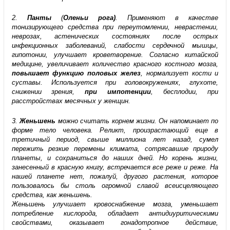
2.
Панты
(
Оленьи рога)
. Применяют в качестве
тонизирующего средства при переутомлении, неврастении,
неврозах, астенических состояниях после острых
инфекционных заболеваний, слабости сердечной мышцы,
гипотонии, улучшает кроветворение. Согласно китайской
медицине, увеличивает количество красного костного мозга,
повышает функцию половых желез
, нормализует кости и
суставы. Используется при головокружениях, глухоте,
снижении зрения,
при импотенции
, бесплодии, при
расстройствах месячных у женщин.
3.
Женьшень
можно считать корнем жизни. Он напоминает по
форме тело человека. Реликт, произрастающий еще в
третичный период, свыше миллиона лет назад, сумел
пережить резкие перемены климата, сотрясавшие природу
планеты, и сохраниться до наших дней. Но корень жизни,
занесенный в красную книгу, встречается все реже и реже. На
нашей планете нет, пожалуй, другого растения, которое
пользовалось бы столь огромной славой всеисцеляющего
средства, как женьшень.
Женьшень улучшает кровоснабжение мозга, уменьшает
потребление кислорода, обладает антидиуритическими
свойствами, оказывает гонадотропное действие,