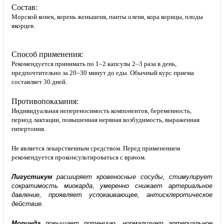
Состав:
Морской конек, корень женьшеня, панты оленя, кора корицы, плоды
якорцев.
Способ применения:
Рекомендуется принимать по 1–2 капсулы 2–3 раза в день,
предпочтительно за 20–30 минут до еды. Обычный курс приема
составляет 30 дней.
Противопоказания:
Индивидуальная непереносимость компонентов, беременность,
период лактации, повышенная нервная возбудимость, выраженная
гипертония.
Не является лекарственным средством. Перед применением
рекомендуется проконсультироваться с врачом.
Лигустикум
расширяет кровеносные сосуды, стимулирует
сократимость миокарда, умеренно снижает артериальное
давле­ние, проявляет успокаивающее, антисклеротическое
действие.
Моринда
повышает потенцию, нормализует артериальное