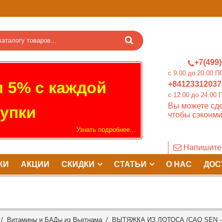
+7(499)
c 9.00 до 20.0
 5% с каждой
+84123312037
c 12.00 до 24.
Вы можете сде
упки
чтобы сэконми
Узнать подробнее...
Напишите
КИ
АКЦИИ
СКИДКИ
СТАТЬИ
О НАС
ДОС
/
Витамины и БАДы из Вьетнама
/ ВЫТЯЖКА ИЗ ЛОТОСА (CAO SEN - 