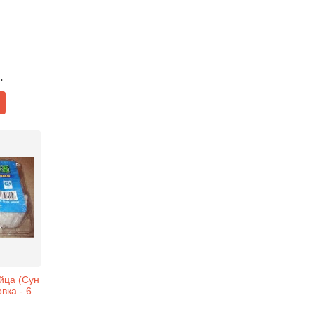
.
йца (Сун
вка - 6
.