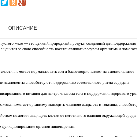
ОПИСАНИЕ
 густого желе — это ценный природный продукт, созданный для поддержания
ос ценится за свою способность восстанавливать ресурсы организма и помогат
алости, помогает нормализовать сон и благотворно влияет на эмоциональное
е компоненты способствуют поддержанию естественного ритма сердца и
ансированного питания для контроля массы тела и поддержания здорового уро
ектом, помогает организму выводить лишнюю жидкость и токсины, способств
йствам помогает защищать клетки от негативного влияния окружающей среды
 функционирование органов пищеварения.