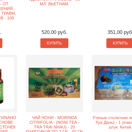
- ОТ
МЛ. ВЬЕТНАМ.
ЖЕНИЙ,
 ТРАВМ,
 - 100
.
.
520,00 руб.
351,00 руб
КУПИТЬ
КУПИТЬ
(VINAHO
ЧАЙ НОНИ - MORINDA
Утиные столетние я
ОСНОВЕ
CITRIFOLIA - (NONI TEA -
Хуа Дань) - 1 упако
СТОЧЕК
TRA TRAI NHAU) - 20
штук. Китай
ЩЕЕ
ПАКЕТИКОВ ПО 2 ГР. - 40 ГР.