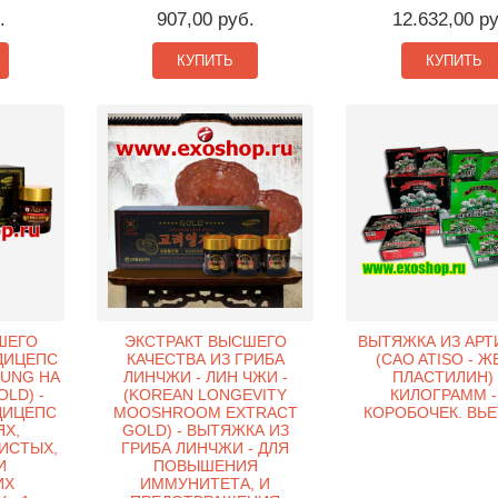
.
907,00 руб.
12.632,00 р
КУПИТЬ
КУПИТЬ
ШЕГО
ЭКСТРАКТ ВЫСШЕГО
ВЫТЯЖКА ИЗ АР
ДИЦЕПС
КАЧЕСТВА ИЗ ГРИБА
(CAO ATISO - Ж
HUNG HA
ЛИНЧЖИ - ЛИН ЧЖИ -
ПЛАСТИЛИН) 
LD) -
(KOREAN LONGEVITY
КИЛОГРАММ -
ДИЦЕПС
MOOSHROOM EXTRACT
КОРОБОЧЕК. ВЬЕ
ЯХ,
GOLD) - ВЫТЯЖКА ИЗ
ИСТЫХ,
ГРИБА ЛИНЧЖИ - ДЛЯ
И
ПОВЫШЕНИЯ
ИХ
ИММУНИТЕТА, И