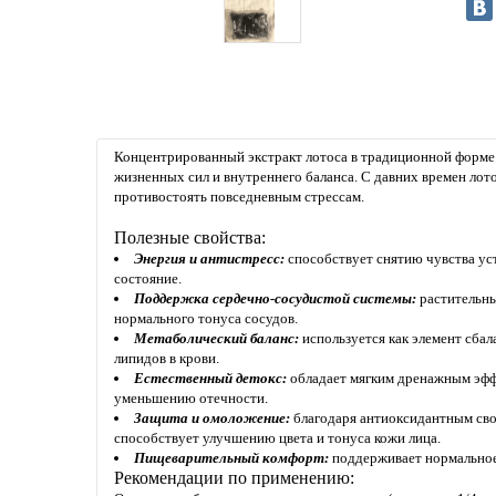
Концентрированный экстракт лотоса в традиционной форме
жизненных сил и внутреннего баланса. С давних времен лот
противостоять повседневным стрессам.
Полезные свойства:
Энергия и антистресс:
способствует снятию чувства уст
состояние.
Поддержка сердечно-сосудистой системы:
растительны
нормального тонуса сосудов.
Метаболический баланс:
используется как элемент сбал
липидов в крови.
Естественный детокс:
обладает мягким дренажным эфф
уменьшению отечности.
Защита и омоложение:
благодаря антиоксидантным сво
способствует улучшению цвета и тонуса кожи лица.
Пищеварительный комфорт:
поддерживает нормальное
Рекомендации по применению: