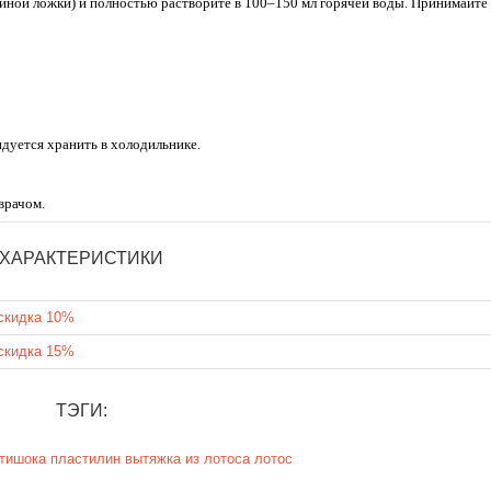
айной ложки) и полностью растворите в 100–150 мл горячей воды. Принимайте
дуется хранить в холодильнике.
врачом.
ХАРАКТЕРИСТИКИ
скидка 10%
скидка 15%
ТЭГИ:
ртишока
пластилин
вытяжка из лотоса
лотос