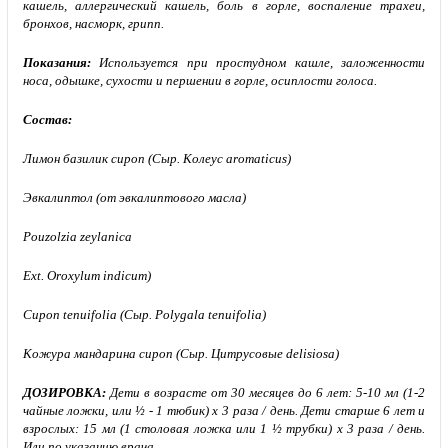
кашель, аллергический кашель, боль в горле, воспаление трахеи,
бронхов, насморк, грипп.
Показания:
Используется при простудном кашле, заложенности
носа, одышке, сухости и першении в горле, осиплости голоса.
Состав:
Лимон базилик сироп (Сыр. Колеус aromaticus)
Эвкалиптол (от эвкалиптового масла)
Pouzolzia zeylanica
Ext. Oroxylum indicum)
Сироп tenuifolia (Сыр. Polygala tenuifolia)
Кожура мандарина сироп (Сыр. Цитрусовые delisiosa)
ДОЗИРОВКА:
Дети в возрасте от 30 месяцев до 6 лет: 5-10 мл (1-2
чайные ложки, или ½ - 1 тюбик) х 3 раза / день. Дети старше 6 лет и
взрослых: 15 мл (1 столовая ложка или 1 ½ трубки) х 3 раза / день.
Или по указанию врача.