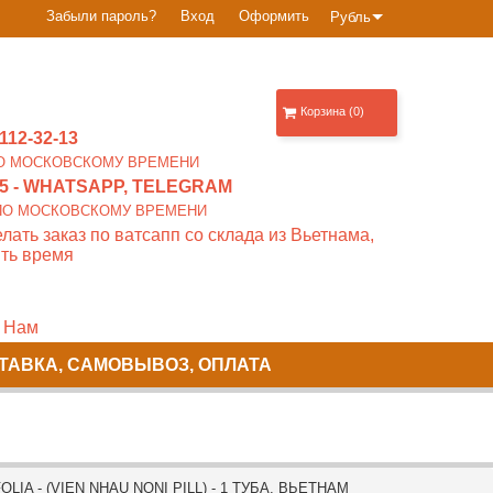
Забыли пароль?
Вход
Оформить
Рубль
Корзина (0)
112-32-13
0 ПО МОСКОВСКОМУ ВРЕМЕНИ
5
- WHATSAPP, TELEGRAM
00 ПО МОСКОВСКОМУ ВРЕМЕНИ
лать заказ по ватсапп со склада из Вьетнама,
ть время
 Нам
ТАВКА, САМОВЫВОЗ, ОПЛАТА
IA - (VIEN NHAU NONI PILL) - 1 ТУБА. ВЬЕТНАМ