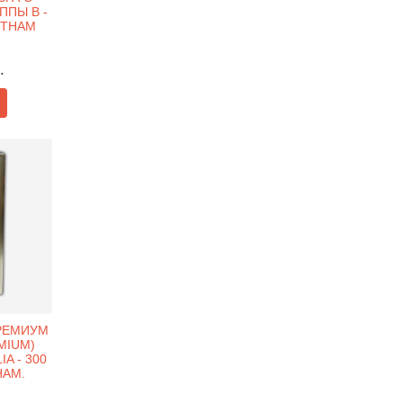
ПЫ B -
ЕТНАМ
.
РЕМИУМ
EMIUM)
A - 300
НАМ.