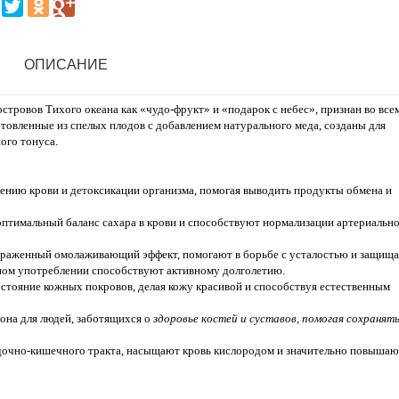
ОПИСАНИЕ
тровов Тихого океана как «чудо-фрукт» и «подарок с небес», признан во все
товленные из спелых плодов с добавлением натурального меда, созданы для
ого тонуса.
нию крови и детоксикации организма, помогая выводить продукты обмена и
тимальный баланс сахара в крови и способствуют нормализации артериальн
раженный омолаживающий эффект, помогают в борьбе с усталостью и защищ
рном употреблении способствуют активному долголетию.
стояние кожных покровов, делая кожу красивой и способствуя естественным
на для людей, заботящихся о
здоровье костей и суставов, помогая сохранят
очно-кишечного тракта, насыщают кровь кислородом и значительно повышаю