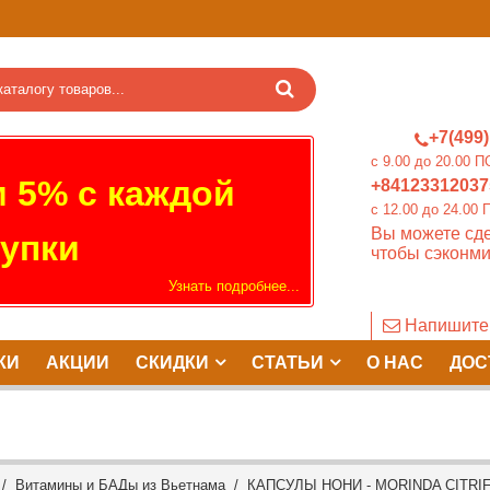
+7(499)
c 9.00 до 20.0
 5% с каждой
+84123312037
c 12.00 до 24.
Вы можете сде
упки
чтобы сэконми
Узнать подробнее...
Напишите
КИ
АКЦИИ
СКИДКИ
СТАТЬИ
О НАС
ДОС
/
Витамины и БАДы из Вьетнама
/ КАПСУЛЫ НОНИ - MORINDA CITRIFOL