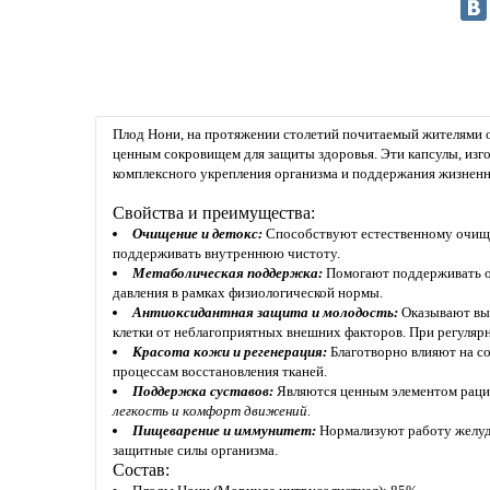
Плод Нони, на протяжении столетий почитаемый жителями ос
ценным сокровищем для защиты здоровья. Эти капсулы, изго
комплексного укрепления организма и поддержания жизненн
Свойства и преимущества:
Очищение и детокс:
Способствуют естественному очище
поддерживать внутреннюю чистоту.
Метаболическая поддержка:
Помогают поддерживать оп
давления в рамках физиологической нормы.
Антиоксидантная защита и молодость:
Оказывают вы
клетки от неблагоприятных внешних факторов. При регуля
Красота кожи и регенерация:
Благотворно влияют на со
процессам восстановления тканей.
Поддержка суставов:
Являются ценным элементом рацио
легкость и комфорт движений.
Пищеварение и иммунитет:
Нормализуют работу желуд
защитные силы организма.
Состав: