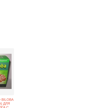
 BILOBA
А) ДЛЯ
ЗГА С