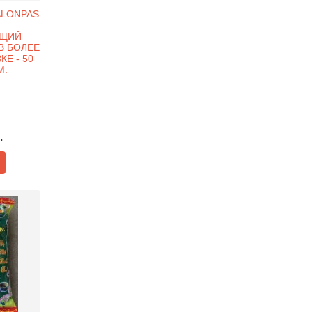
ALONPAS
ЮЩИЙ
В БОЛЕЕ
Е - 50
М.
.