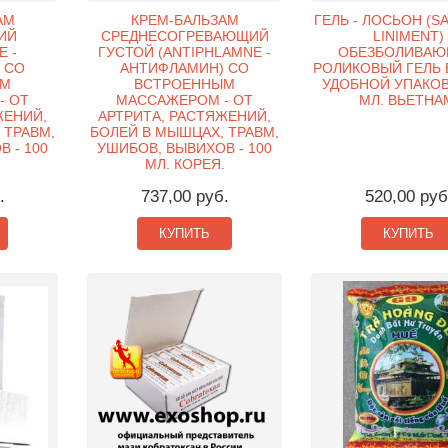
АМ
КРЕМ-БАЛЬЗАМ
ГЕЛЬ - ЛОСЬОН (S
ИЙ
СРЕДНЕСОГРЕВАЮЩИЙ
LINIMENT)
E -
ГУСТОЙ (ANTIPHLAMNE -
ОБЕЗБОЛИВА
 СО
АНТИФЛАМИН) СО
РОЛИКОВЫЙ ГЕЛЬ 
ЫМ
ВСТРОЕННЫМ
УДОБНОЙ УПАКОВК
- ОТ
МАССАЖЕРОМ - ОТ
МЛ. ВЬЕТНА
ЖЕНИЙ,
АРТРИТА, РАСТЯЖЕНИЙ,
 ТРАВМ,
БОЛЕЙ В МЫШЦАХ, ТРАВМ,
 - 100
УШИБОВ, ВЫВИХОВ - 100
МЛ. КОРЕЯ.
.
737,00 руб.
520,00 руб
КУПИТЬ
КУПИТЬ