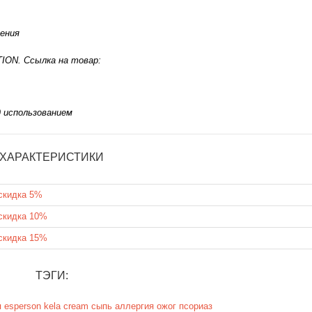
нения
ION. Ссылка на товар:
 использованием
ХАРАКТЕРИСТИКИ
скидка 5%
скидка 10%
скидка 15%
ТЭГИ:
я
esperson
kela cream
сыпь
аллергия
ожог
псориаз