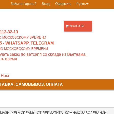
Забыли пароль?
Вход
Оформить
Рубль
Корзина (0)
112-32-13
0 ПО МОСКОВСКОМУ ВРЕМЕНИ
5
- WHATSAPP, TELEGRAM
00 ПО МОСКОВСКОМУ ВРЕМЕНИ
лать заказ по ватсапп со склада из Вьетнама,
ть время
 Нам
ТАВКА, САМОВЫВОЗ, ОПЛАТА
АЗЬ (KELA CREAM) - ОТ ДЕРМАТИТА, КОЖНЫХ ЗАБОЛЕВАНИЙ,