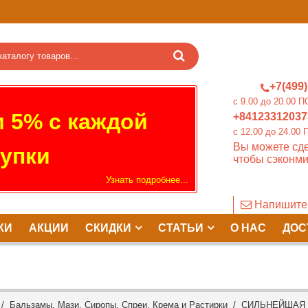
+7(499)
c 9.00 до 20.0
 5% с каждой
+84123312037
c 12.00 до 24.
Вы можете сде
упки
чтобы сэконми
Узнать подробнее...
Напишите
КИ
АКЦИИ
СКИДКИ
СТАТЬИ
О НАС
ДОС
/
Бальзамы, Мази, Сиропы, Спреи, Крема и Растирки
/ СИЛЬНЕЙШАЯ М