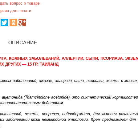
дать вопрос о товаре
рсия для печати
ОПИСАНИЕ
ИТА, КОЖНЫХ ЗАБОЛЕВАНИЙ, АЛЛЕРГИИ, СЫПИ, ПСОРИАЗА, ЭКЗЕ
Х ДРУГИХ — 15 ГР. ТАИЛАНД
ных заболеваний, ожогах, аллергии, сыпи, псориаза, экземы и многих
 ацетонида (Triamcinolone acetonide), это синтетический кортикосте
отивовоспалительным действием.
высыпаний, экземы, псориаза, нейродермита, для лечения различны
их заболеваний кожи немикробной этиологии. Крем предназначен для
.