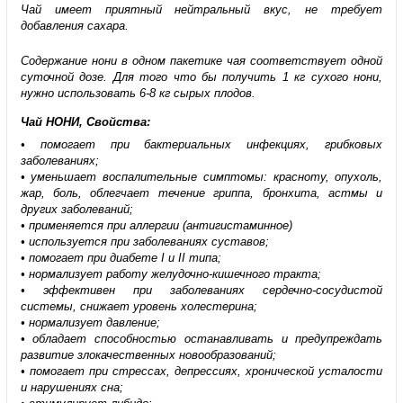
Чай имеет приятный нейтральный вкус, не требует
добавления сахара.
Содержание нони в одном пакетике чая соответствует одной
суточной дозе. Для того что бы получить 1 кг сухого нони,
нужно использовать 6-8 кг сырых плодов.
Чай НОНИ, Свойства:
• помогает при бактериальных инфекциях, грибковых
заболеваниях;
• уменьшает воспалительные симптомы: красноту, опухоль,
жар, боль, облегчает течение гриппа, бронхита, астмы и
других заболеваний;
• применяется при аллергии (антигистаминное)
• используется при заболеваниях суставов;
• помогает при диабете I и II типа;
• нормализует работу желудочно-кишечного тракта;
• эффективен при заболеваниях сердечно-сосудистой
системы, снижает уровень холестерина;
• нормализует давление;
• обладает способностью останавливать и предупреждать
развитие злокачественных новообразований;
• помогает при стрессах, депрессиях, хронической усталости
и нарушениях сна;