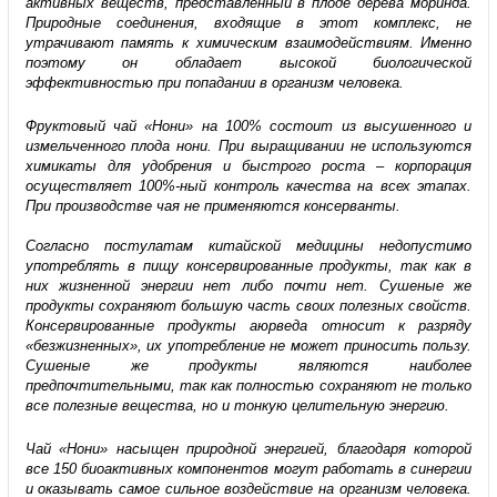
активных веществ, представленный в плоде дерева моринда.
Природные соединения, входящие в этот комплекс, не
утрачивают память к химическим взаимодействиям. Именно
поэтому он обладает высокой биологической
эффективностью при попадании в организм человека.
Фруктовый чай «Нони» на 100% состоит из высушенного и
измельченного плода нони. При выращивании не используются
химикаты для удобрения и быстрого роста – корпорация
осуществляет 100%-ный контроль качества на всех этапах.
При производстве чая не применяются консерванты.
Согласно постулатам китайской медицины недопустимо
употреблять в пищу консервированные продукты, так как в
них жизненной энергии нет либо почти нет. Сушеные же
продукты сохраняют большую часть своих полезных свойств.
Консервированные продукты аюрведа относит к разряду
«безжизненных», их употребление не может приносить пользу.
Сушеные же продукты являются наиболее
предпочтительными, так как полностью сохраняют не только
все полезные вещества, но и тонкую целительную энергию.
Чай «Нони» насыщен природной энергией, благодаря которой
все 150 биоактивных компонентов могут работать в синергии
и оказывать самое сильное воздействие на организм человека.