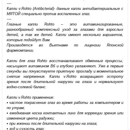
----
Капли v.Rohto (Antibcterial)- данные капли антибактериальные с
МЯТОЙ специально против воспаленных глаз.
----
Глазные капли Rohto – это витаминизированные,
разнообразный комплексный уход за глазами для взрослых
детей, а так же детей. Капли имеют несколько вариантов,
которые подойдут Вам.
Производятся во Вьетнаме по лицензии Японской
фармкомпании.
Капли для глаз Rohto восстанавливают обменные процессы,
насыщают витамином В6 и глубоко увлажняют. Уже в первые
секунды вы почувствуете приятную прохладу и моментальное
снятие напряжения. Капли v.Rohto возвращают остроту
зрения после длительной нагрузки на глаза и нормализуют
водно-солевой баланс.
Капли v.Rohto применение:
• частое покраснение глаз во время работы за компьютером и
по утрам;
• ежедневная носка контактных линз для коррекции зрения или
изменения цвета радужки;
• при жжении после длительной нагрузки на глаза;
• зуд и сухость глаз;