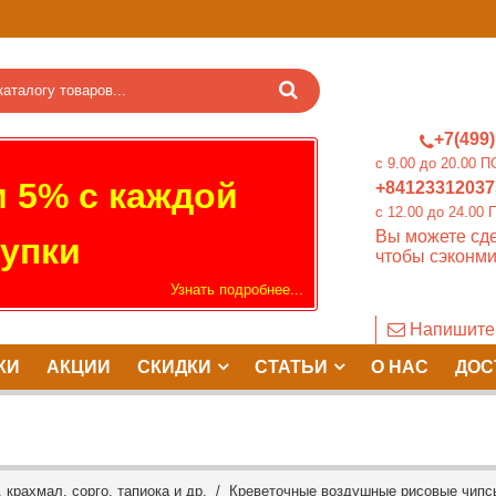
+7(499)
c 9.00 до 20.0
 5% с каждой
+84123312037
c 12.00 до 24.
Вы можете сде
упки
чтобы сэконми
Узнать подробнее...
Напишите
КИ
АКЦИИ
СКИДКИ
СТАТЬИ
О НАС
ДОС
 крахмал, сорго, тапиока и др.
/ Креветочные воздушные рисовые чипсы (