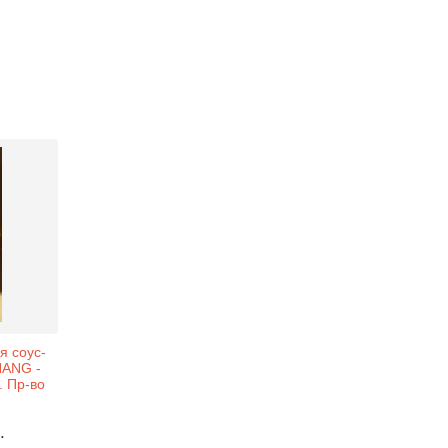
я соус-
HANG -
. Пр-во
.