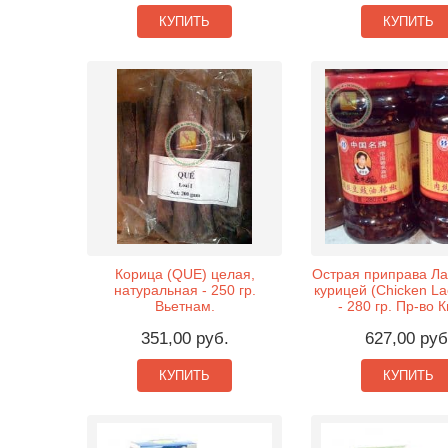
КУПИТЬ
КУПИТЬ
Корица (QUE) целая,
Острая приправа Ла
натуральная - 250 гр.
курицей (Chicken L
Вьетнам.
- 280 гр. Пр-во К
351,00 руб.
627,00 руб
КУПИТЬ
КУПИТЬ