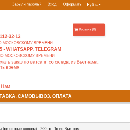
Забыли пароль?
Вход
Оформить
Рубль
Корзина (0)
112-32-13
0 ПО МОСКОВСКОМУ ВРЕМЕНИ
5
- WHATSAPP, TELEGRAM
00 ПО МОСКОВСКОМУ ВРЕМЕНИ
лать заказ по ватсапп со склада из Вьетнама,
ть время
 Нам
ТАВКА, САМОВЫВОЗ, ОПЛАТА
не острые совсем) - 200 гр. Пр-во Вьетнам.