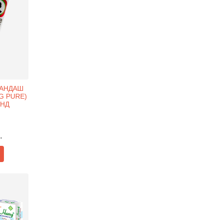
РАНДАШ
G PURE)
АНД
.