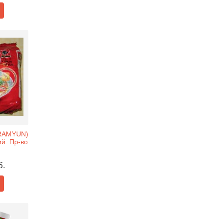
 RAMYUN)
ий. Пр-во
б.