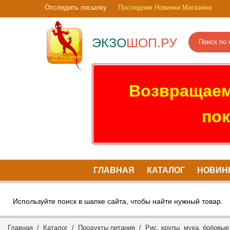
Отследить посылку
Последние Новинки Магазина
ЭКЗО
ШОП.РУ
Возвращаем
пок
ГЛАВНАЯ
КАТАЛОГ
НОВИН
Используйте поиск в шапке сайта, чтобы найти нужный товар.
Главная
/
Каталог
/
Продукты питания
/
Рис, крупы, мука, бобовые,