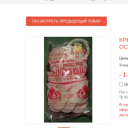
ПОСМОТРЕТЬ ПРЕДЫДУЩИЙ ТОВАР
КР
ОС
Цена
Товар
- 1
Це
Пост
"В К
В од
офор
два з