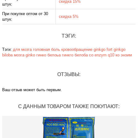
скидка 15%
штук:
При покупке оптом от 30
скидка 5%
штук:
ТЭГИ:
Тэги:
для мозга
головная боль
кровообращение
ginkgo fort
ginkgo
biloba
мозга
ginko
гинко билоьа
гинкго билоба
co enzym
q10
ко энзим
ОТЗЫВЫ:
Ваш отзыв может быть первым.
С ДАННЫМ ТОВАРОМ ТАКЖЕ ПОКУПАЮТ: