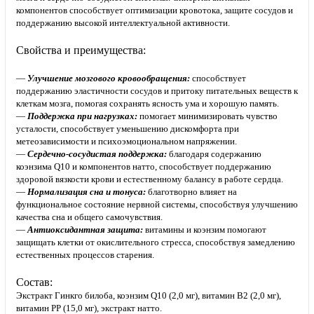
компонентов способствует оптимизации кровотока, защите сосудов и
поддержанию высокой интеллектуальной активности.
Свойства и преимущества:
—
Улучшение мозгового кровообращения:
способствует
поддержанию эластичности сосудов и притоку питательных веществ к
клеткам мозга, помогая сохранять ясность ума и хорошую память.
—
Поддержка при нагрузках:
помогает минимизировать чувство
усталости, способствует уменьшению дискомфорта при
метеозависимости и психоэмоциональном напряжении.
—
Сердечно-сосудистая поддержка:
благодаря содержанию
коэнзима Q10 и компонентов натто, способствует поддержанию
здоровой вязкости крови и естественному балансу в работе сердца.
—
Нормализация сна и тонуса:
благотворно влияет на
функциональное состояние нервной системы, способствуя улучшению
качества сна и общего самочувствия.
—
Антиоксидантная защита:
витамины и коэнзим помогают
защищать клетки от окислительного стресса, способствуя замедлению
естественных процессов старения.
Состав:
Экстракт Гинкго билоба, коэнзим Q10 (2,0 мг), витамин В2 (2,0 мг),
витамин PP (15,0 мг), экстракт натто.