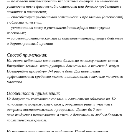
— помогает минимизировать неприятные ощущения и мышечную
усталость после физической активности или долгого пребывания в
статичном положении;
— способствует уменьшению эстетических проявлений (отечности)
в области нанесения;
— успокаивает кожу и уменьшает дискомфорт после укусов
насекомых;
— за счет ароматических масел оказывает тонизирующее действие
и дарит приятный аромат.
Способ применения:
Нанесите небольшое количество бальзама на кожу тонким слоем.
Втирайте легкими массирующими движениями в течение 5 минут.
Повторяйте процедуру 3-4 раза в день. Для повышения
эффективности средство можно использовать в технике точечного
массажа.
Особенности применения:
Не допускать контакта с глазами и слизистыми оболочками. Не
наносить на поврежденную кожу, открытые раны и участки с
острыми воспалительными процессами. Детям до 7 лет
рекомендуется использовать в смеси с детским или любым базовым
косметическим кремом.
Не является лекарственным средством.
Перед применением