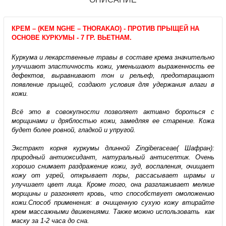
КРЕМ – (KEM NGHE – THORAKAO) - ПРОТИВ ПРЫЩЕЙ НА
ОСНОВЕ КУРКУМЫ - 7 ГР. ВЬЕТНАМ.
Куркума и лекарственные травы в составе крема значительно
улучшают эластичность кожи, уменьшают выраженность ее
дефектов, выравнивают тон и рельеф, предотвращают
появление прыщей, создают условия для удержания влаги в
кожи.
Всё это в совокупности позволяет активно бороться с
морщинами и дряблостью кожи, замедляя ее старение. Кожа
будет более ровной, гладкой и упругой.
Экстракт корня куркумы длинной Zingiberaceae( Шафран):
природный антиоксидант, натуральный антисептик. Очень
хорошо снимает раздражение кожи, зуд, воспаления, очищает
кожу от угрей, открывает поры, рассасывает шрамы и
улучшает цвет лица. Кроме того, она разглаживает мелкие
морщины и разгоняет кровь, что способствует омоложению
кожи.Способ применения: в очищенную сухую кожу втирайте
крем массажными движениями. Также можно использовать как
маску за 1-2 часа до сна.