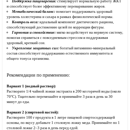
Поддержка пищеварения:
стимулирует нормальную работу ЖКТ
и способствует более эффективному перевариванию жиров.
Метаболический баланс:
помогает поддерживать здоровый
уровень холестерина и сахара в рамках физиологической нормы.
Контроль веса:
идеальный компонент диетического рациона,
способствующий достижению целей по коррекции фигуры.
Гармония и спокойствие:
мягко воздействует на нервную систему,
помогая справиться с повседневным стрессом и поддерживая
здоровый, крепкий сон.
Укрепление защитных сил:
богатый витаминно-минеральный
состав способствует поддержанию естественного иммунитета и
общего тонуса организма.
Рекомендации по применению:
Вариант 1 (водный раствор):
Растворите 1/4 чайной ложки экстракта в 200 мл горячей воды (около
70°C). Тщательно перемешайте и принимайте 3 раза в день за 30
минут до еды.
Вариант 2 (спиртовой настой):
Растворите 100 г продукта в 1 литре пищевой спиртосодержащей
основы, по вкусу добавьте 1 столовую ложку меда. Принимайте по 1
столовой ложке 2–3 раза в день перед едой.