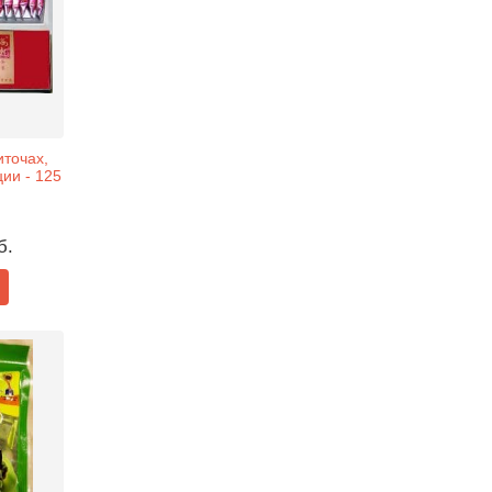
иточах,
ии - 125
б.