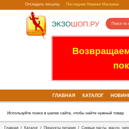
Отследить посылку
Последние Новинки Магазина
ЭКЗО
ШОП.РУ
Возвращаем
пок
ГЛАВНАЯ
КАТАЛОГ
НОВИН
Используйте поиск в шапке сайта, чтобы найти нужный товар.
Главная
/
Каталог
/
Продукты питания
/
Соевые пасты, масло, чипс