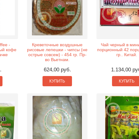
fee -
Креветочные воздушные
Чай черный в мин
ый кофе
рисовые лепешки - чипсы (не
порционный 42 порц
пачке
острые совсем) - 454 гр. Пр-
гр.. Китай.
во Вьетнам.
.
624,00 руб.
1.134,00 ру
КУПИТЬ
КУПИТЬ