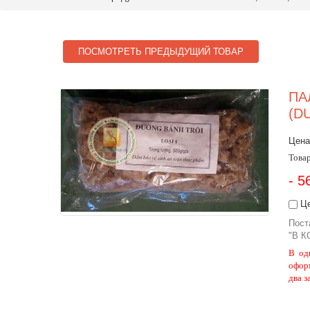
ПОСМОТРЕТЬ ПРЕДЫДУЩИЙ ТОВАР
ПА
(D
Цена
Товар
- 5
Це
Пост
"В К
В од
офор
два з