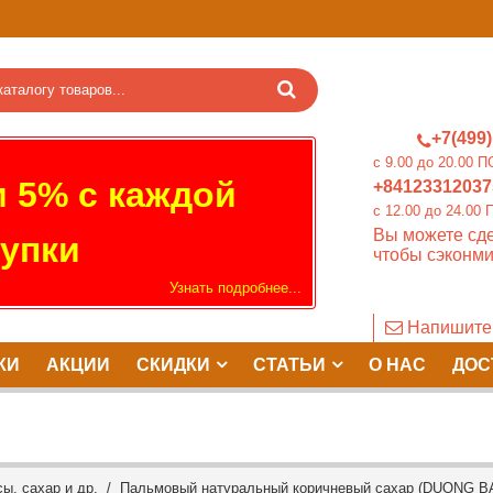
+7(499)
c 9.00 до 20.0
 5% с каждой
+84123312037
c 12.00 до 24.
Вы можете сде
упки
чтобы сэконми
Узнать подробнее...
Напишите
КИ
АКЦИИ
СКИДКИ
СТАТЬИ
О НАС
ДОС
ы, сахар и др.
/ Пальмовый натуральный коричневый сахар (DUONG BANH