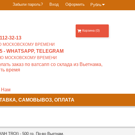
Забыли пароль?
Вход
Оформить
Рубль
Корзина (0)
112-32-13
0 ПО МОСКОВСКОМУ ВРЕМЕНИ
5
- WHATSAPP, TELEGRAM
00 ПО МОСКОВСКОМУ ВРЕМЕНИ
лать заказ по ватсапп со склада из Вьетнама,
ть время
 Нам
ТАВКА, САМОВЫВОЗ, ОПЛАТА
 TROI) - 500 гр. Пр-во Вьетнам.