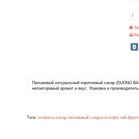
За
Ве
Пальмовый натуральный коричневый сахар (DUONG BANH
неповторимый аромат и вкус. Упаковка и производитель
Тэги:
конфеты
сахар
пальмовый
сладости
кофе
чай
фрук