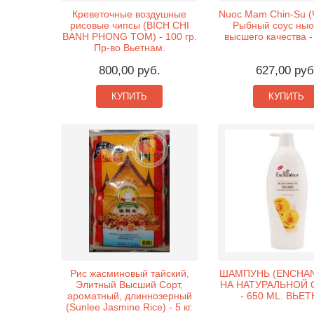
Креветочные воздушные
Nuoc Mam Chin-Su (Ч
рисовые чипсы (BICH CHI
Рыбный соус ныо
BANH PHONG TOM) - 100 гр.
высшего качества -
Пр-во Вьетнам.
800,00 руб.
627,00 руб
КУПИТЬ
КУПИТЬ
Рис жасминовый тайский,
ШАМПУНЬ (ENCHAN
Элитный Высший Сорт,
НА НАТУРАЛЬНОЙ
ароматный, длиннозерный
- 650 ML. ВЬЕ
(Sunlee Jasmine Rice) - 5 кг.