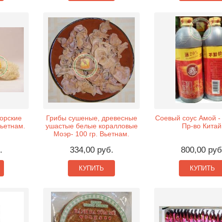
орские
Грибы сушеные, древесные
Соевый соус Амой - 
Вьетнам.
ушастые белые коралловые
Пр-во Китай
Моэр- 100 гр. Вьетнам.
.
334,00 руб.
800,00 руб
КУПИТЬ
КУПИТЬ