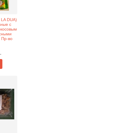
 LA DUA)
ьные с
окосовым
сными
. Пр-во
.