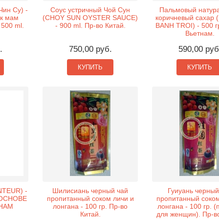
ин Су) -
Соус устричный Чой Сун
Пальмовый натур
к мам
(CHOY SUN OYSTER SAUCE)
коричневый сахар
 500 ml.
- 900 ml. Пр-во Китай.
BANH TROI) - 500 г
Вьетнам.
.
750,00 руб.
590,00 руб
КУПИТЬ
КУПИТЬ
TEUR) -
Шилисиань черный чай
Гуиуань черный
 ОСНОВЕ
пропитанный соком личи и
пропитанный соком
ТНАМ
лонгана - 100 гр. Пр-во
лонгана - 100 гр. 
Китай.
для женщин). Пр-во