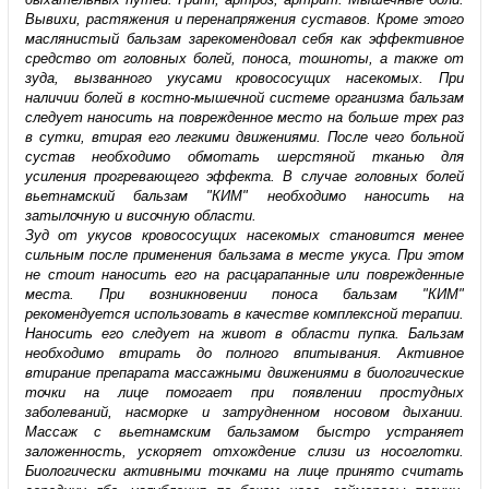
Вывихи, растяжения и перенапряжения суставов. Кроме этого
маслянистый бальзам зарекомендовал себя как эффективное
средство от головных болей, поноса, тошноты, а также от
зуда, вызванного укусами кровососущих насекомых. При
наличии болей в костно-мышечной системе организма бальзам
следует наносить на поврежденное место на больше трех раз
в сутки, втирая его легкими движениями. После чего больной
сустав необходимо обмотать шерстяной тканью для
усиления прогревающего эффекта. В случае головных болей
вьетнамский бальзам "КИМ" необходимо наносить на
затылочную и височную области.
Зуд от укусов кровососущих насекомых становится менее
сильным после применения бальзама в месте укуса. При этом
не стоит наносить его на расцарапанные или поврежденные
места. При возникновении поноса бальзам "КИМ"
рекомендуется использовать в качестве комплексной терапии.
Наносить его следует на живот в области пупка. Бальзам
необходимо втирать до полного впитывания. Активное
втирание препарата массажными движениями в биологические
точки на лице помогает при появлении простудных
заболеваний, насморке и затрудненном носовом дыхании.
Массаж с вьетнамским бальзамом быстро устраняет
заложенность, ускоряет отхождение слизи из носоглотки.
Биологически активными точками на лице принято считать