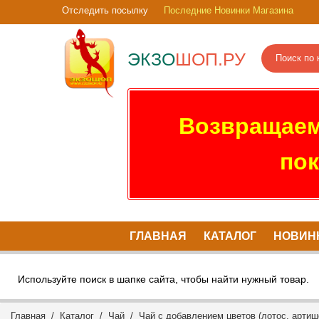
Отследить посылку
Последние Новинки Магазина
ЭКЗО
ШОП.РУ
Возвращаем
пок
ГЛАВНАЯ
КАТАЛОГ
НОВИН
Используйте поиск в шапке сайта, чтобы найти нужный товар.
Главная
/
Каталог
/
Чай
/
Чай с добавлением цветов (лотос, артишо