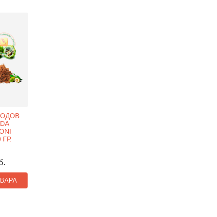
ЛОДОВ
NDA
NONI
 ГР.
б.
ОВАРА