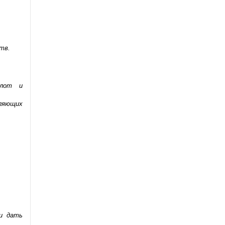
тв.
слот и
бляющих
 и дать