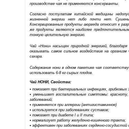
производстве чая не применяются консерванты.
Согласно постулатам китайской медицины недопу
жизненной энергии нет либо почти нет. Сушен
Консервированные продукты аюрведа относит к разр
же продукты являются наиболее предпочтительным
тонкую целительную энергию.
Чай «Нони» насыщен природной энергией, благодар
оказывать самое сильное воздействие на организм
сахара.
Содержание нони в одном пакетике чая соответствуе
использовать 6-8 кг сырых плодов.
Чай НОНИ, Свойства:
• помогает при бактериальных инфекциях, грибковых 
• уменьшает воспалительные симптомы: красноту, о
заболеваний;
• применяется при аллергии (антигистаминное)
• используется при заболеваниях суставов;
• помогает при диабете I и II типа;
• нормализует работу желудочно-кишечного тракта;
• эффективен при заболеваниях сердечно-сосудистой