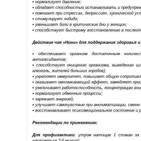
• нормализует давление;
• обладает способностью останавливать и предупреж
• помогает при стрессах, депрессиях, хронической ус
• стимулирует либидо;
• уменьшает боли в критические дни у женщин;
• способствует быстрому восстановлению в послеоп
Действие чая «Нони» для поддержания здоровья 
• обеспечивает организм достаточным количе
антиоксидантов;
• способствует очищению организма, выведению шл
алкоголь, жителей больших городов);
• укрепляет иммунитет, повышает общую сопротивл
• оказывает омолаживающий эффект, замедляет проц
• увеличивает работоспособность, концентрацию вни
• нормализует обменные процессы;
• заряжает энергией;
• улучшает самочувствие при акклиматизации, смене 
• восстанавливает психоэмоциональное состояние и 
Рекомендации по применению:
Для профилактики
: утром натощак 1 стакан за 
настояться 3-5 минут).