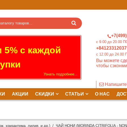
+7(499)
c 9.00 до 20.0
 5% с каждой
+84123312037
c 12.00 до 24.
Вы можете сде
упки
чтобы сэконми
Узнать подробнее...
Напишите
КИ
АКЦИИ
СКИДКИ
СТАТЬИ
О НАС
ДОС
к, хризантема, лилия, и др.)
/ ЧАЙ НОНИ (MORINDA CITRIFOLIA - NONI 