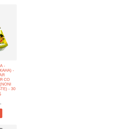
А -
ЖАНА) -
АЯ
Я СО
(NONI
E) - 30
.
.