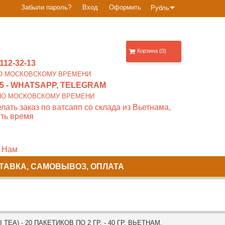
Забыли пароль?
Вход
Оформить
Рубль
Корзина (0)
112-32-13
0 ПО МОСКОВСКОМУ ВРЕМЕНИ
5
- WHATSAPP, TELEGRAM
00 ПО МОСКОВСКОМУ ВРЕМЕНИ
лать заказ по ватсапп со склада из Вьетнама,
ть время
 Нам
ТАВКА, САМОВЫВОЗ, ОПЛАТА
TEA) - 20 ПАКЕТИКОВ ПО 2 ГР. - 40 ГР. ВЬЕТНАМ.