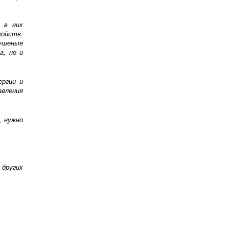
 в них
ойств.
Сушеные
а, но и
ергии и
авления
, нужно
 других