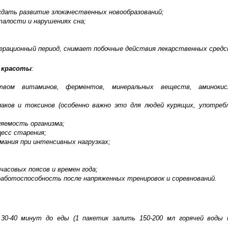
дать развитие злокачественных новообразований;
талости и нарушениях сна;
ерационный период, снимает побочные действия лекарственных средс
и красоты
:
ством витаминов, ферментов, минеральных веществ, аминоки
аков и токсинов (особенно важно это для людей курящих, употре
яемость организма;
есс старения;
мания при интенсивных нагрузках;
часовых поясов и времен года;
работоспособность после напряженных тренировок и соревнований.
30-40 минут до еды (1 пакетик залить 150-200 мл горячей воды