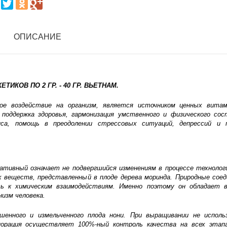
ОПИСАНИЕ
КЕТИКОВ ПО 2 ГР. - 40 ГР. ВЬЕТНАМ.
ое воздействие на организм, является источником ценных вита
поддержка здоровья, гармонизация умственного и физического сос
нса, помощь в преодолении стрессовых ситуаций, депрессий и 
ативный означает не подвергшийся изменениям в процессе технолог
х веществ, представленный в плоде дерева моринда. Природные соед
ь к химическим взаимодействиям. Именно поэтому он обладает в
изм человека.
енного и измельченного плода нони. При выращивании не исполь
орация осуществляет 100%-ный контроль качества на всех этап