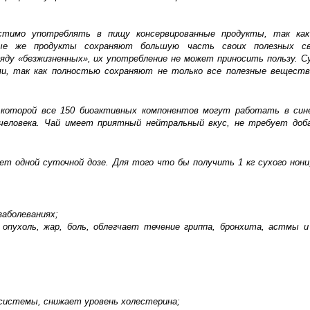
стимо употреблять в пищу консервированные продукты, так как
ые же продукты сохраняют большую часть своих полезных св
яду «безжизненных», их употребление не может приносить пользу. 
и, так как полностью сохраняют не только все полезные веществ
я которой все 150 биоактивных компонентов могут работать в син
 человека. Чай имеет приятный нейтральный вкус, не требует доб
т одной суточной дозе. Для того что бы получить 1 кг сухого нони
заболеваниях;
пухоль, жар, боль, облегчает течение гриппа, бронхита, астмы и
 системы, снижает уровень холестерина;