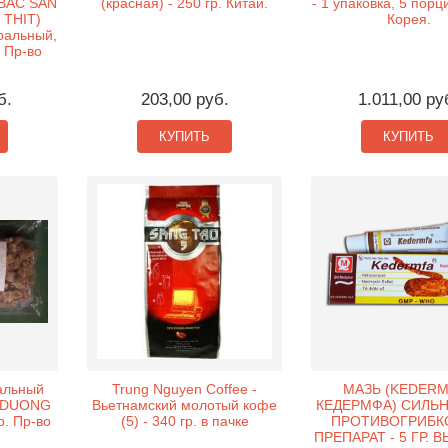
(BAC SAN
(красная) - 250 гр. Китай.
- 1 упаковка, 5 порц
THIT)
Корея.
ральный,
 Пр-во
б.
203,00 руб.
1.011,00 ру
КУПИТЬ
КУПИТЬ
альный
Trung Nguyen Coffee -
МАЗЬ (KEDERM
 (DUONG
Вьетнамский молотый кофе
КЕДЕРМФА) СИЛЬ
р. Пр-во
(5) - 340 гр. в пачке
ПРОТИВОГРИБК
ПРЕПАРАТ - 5 ГР. 