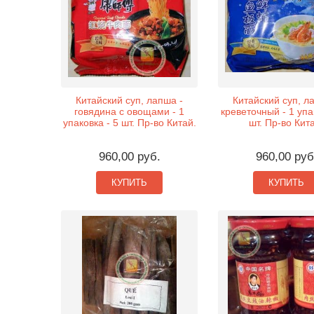
Китайский суп, лапша -
Китайский суп, л
говядина с овощами - 1
креветочный - 1 упа
упаковка - 5 шт. Пр-во Китай.
шт. Пр-во Кит
960,00 руб.
960,00 руб
КУПИТЬ
КУПИТЬ