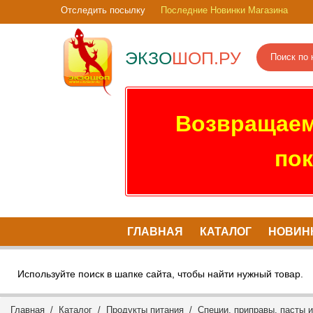
Отследить посылку
Последние Новинки Магазина
ЭКЗО
ШОП.РУ
Возвращаем
пок
ГЛАВНАЯ
КАТАЛОГ
НОВИН
Используйте поиск в шапке сайта, чтобы найти нужный товар.
Главная
/
Каталог
/
Продукты питания
/
Специи, приправы, пасты 