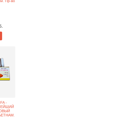
ий. Пр-во
б.
FA -
НЕЙШИЙ
ОВЫЙ
ВЬЕТНАМ.