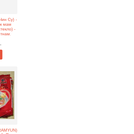
ин Су) -
к мам
текло) -
етнам.
.
 RAMYUN)