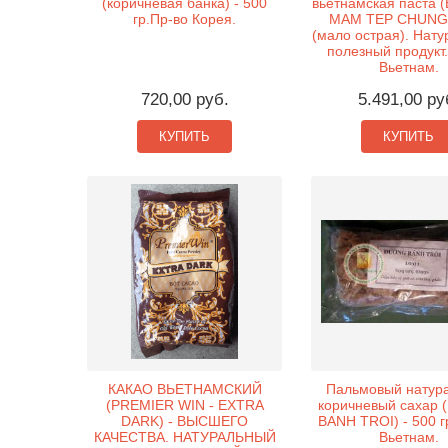
(коричневая банка) - 500
вьетнамская паста 
гр.Пр-во Корея.
MAM TEP CHUNG 
(мало острая). Нату
полезный продукт.
Вьетнам.
720,00 руб.
5.491,00 ру
КУПИТЬ
КУПИТЬ
КАКАО ВЬЕТНАМСКИЙ
Пальмовый натур
(PREMIER WIN - EXTRA
коричневый сахар
DARK) - ВЫСШЕГО
BANH TROI) - 500 г
КАЧЕСТВА. НАТУРАЛЬНЫЙ
Вьетнам.