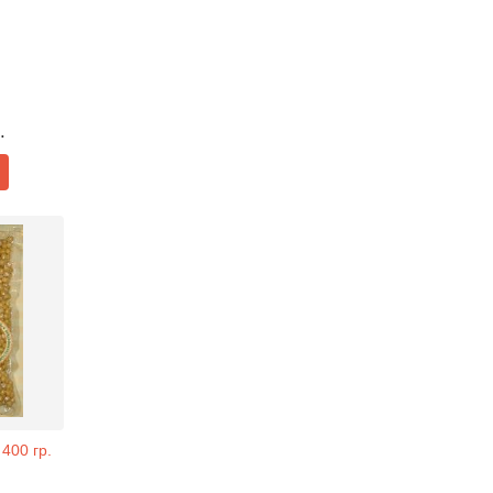
.
400 гр.