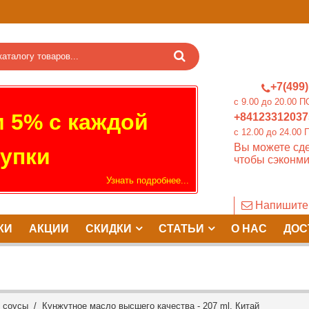
+7(499)
c 9.00 до 20.0
 5% с каждой
+84123312037
c 12.00 до 24.
Вы можете сде
упки
чтобы сэконми
Узнать подробнее...
Напишите
КИ
АКЦИИ
СКИДКИ
СТАТЬИ
О НАС
ДОС
и соусы
/ Кунжутное масло высшего качества - 207 ml. Китай