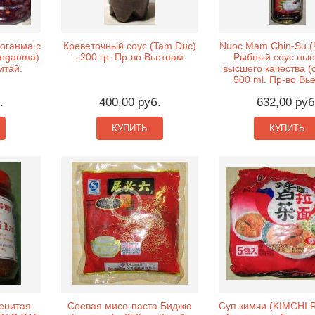
оганма с
Креветочный соус (Tam Duc)
Nuoc Mam Chin-Su (Ч
aoganma)
- 200 гр. Пр-во Вьетнам.
Рыбный соус ныо
итай.
высшего качества (с
500 ml. Пр-во Вь
.
400,00 руб.
632,00 руб
КУПИТЬ
КУПИТЬ
енитая
Соевая мисо-паста Биджю
Суп кимчи (KIMCHI