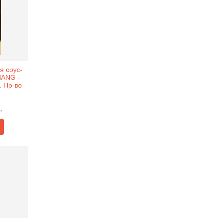
я соус-
HANG -
. Пр-во
.