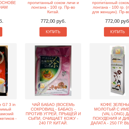
 ОСНОВЕ
пропитанный соком личи и
пропитанный соком
ТНАМ
лонгана - 100 гр. Пр-во
лонгана - 100 гр. 
Китай.
для женщин). Пр-во
б.
772,00 руб.
772,00 руб
КУПИТЬ
КУПИТЬ
 G7 3 in
ЧАЙ БАБАО (ВОСЕМЬ
КОФЕ ЗЕЛЕНЫ
оримый
СОКРОВИЩ - БАБАО) -
МОЛОТЫЙ С ИМ
намский
ПРОТИВ УГРЕЙ, ПРЫЩЕЙ И
(VAL LONG) Д
кетиков -
СЫПИ, ОЧИЩАЕТ КОЖУ -
ПОХУДЕНИЯ И ДИ
240 ГР. КИТАЙ.
ДАЛАТА - 250 ГР. 