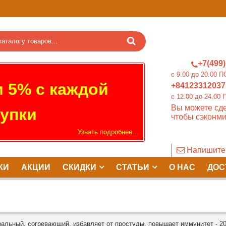
+7(499)
c 9.00 до 20.0
 5% с каждой
+84123312037
c 12.00 до 24.
Вы можете сде
упки
чтобы сэконми
Узнать подробнее...
Напишите
КИ
АКЦИИ
СКИДКИ
СТАТЬИ
О НАС
ДОС
альный, согревающий, избавляет от простуды, повышает иммунитет - 20 