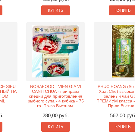
КУПИТЬ
КУПИТЬ
E SIEU
NOSAFOOD - VIEN GIA VI
PHUC HOANG (So 
ЬНЫЙ НА
CANH CHUA - приправа
Xuat Che) высоко
СЛОМ
специи для приготовления
зеленый чай 
ML.
рыбного супа - 4 кубика - 75
ПРЕМИУМ класса - 
гр. Пр-во Вьетнам.
Пр-во Вьетна
б.
280,00 руб.
562,00 руб
КУПИТЬ
КУПИТЬ