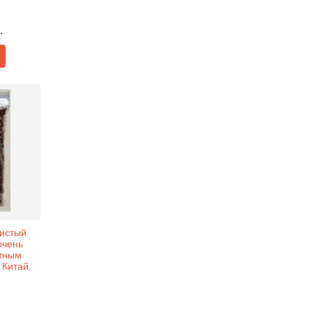
.
истый
очень
тным
 Китай.
.