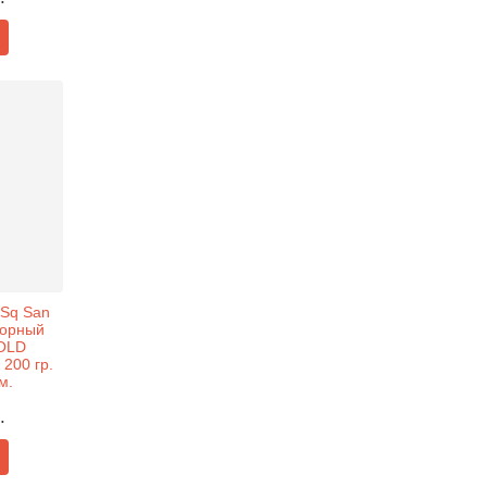
Sq San
горный
GOLD
200 гр.
м.
.