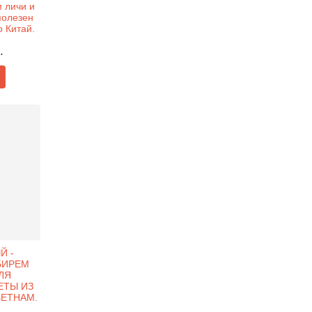
 личи и
(полезен
 Китай.
.
Й -
БИРЕМ
ЛЯ
ЕТЫ ИЗ
ВЬЕТНАМ.