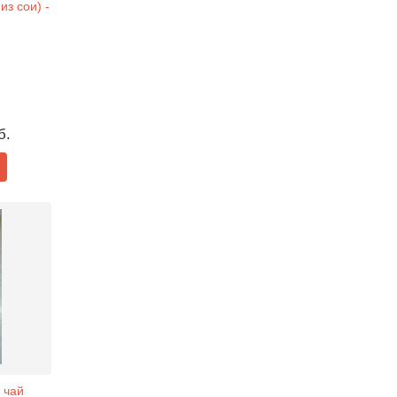
из сои) -
б.
 чай