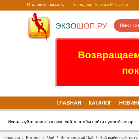
Отследить посылку
Последние Новинки Магазина
ЭКЗО
ШОП.РУ
Возвращаем
пок
ГЛАВНАЯ
КАТАЛОГ
НОВИН
Используйте поиск в шапке сайта, чтобы найти нужный товар.
Главная
/
Каталог
/
Чай
/
Вьетнамский Чай
/ Чай имбирный, натур