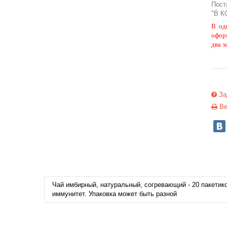
Пост
"В К
В од
офор
два з
За
Ве
Чай имбирный, натуральный, согревающий - 20 пакетико
иммунитет. Упаковка может быть разной