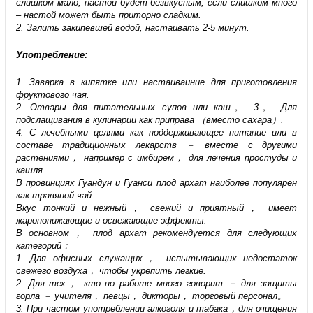
слишком мало, настой будет безвкусным, если слишком много
– настой может быть приторно сладким.
2. Залить закипевшей водой, настаивать 2-5 минут.
Употребление:
1. Заварка в кипятке или настаиваиние для приготовления
фруктового чая.
2. Отвары для питательных супов или каш。 3。 Для
подслащивания в кулинарии как приправа （вместо сахара）.
4. С лечебными целями как поддерживающее питание или в
составе традиционных лекарств － вместе с другими
растениями， например с имбирем， для лечения простуды и
кашля.
В провинциях Гуандун и Гуанси плод архат наиболее популярен
как травяной чай.
Вкус тонкий и нежный， свежий и приятный， имеет
жаропонижающие и освежающие эффекты.
В основном， плод архат рекомендуется для следующих
категорий：
1. Для офисных служащих， испытывающих недостаток
свежего воздуха， чтобы укрепить легкие.
2. Для тех， кто по работе много говорит － для защиты
горла － учителя， певцы， дикторы， торговый персонал。
3. При частом употреблении алкоголя и табака，для очищения