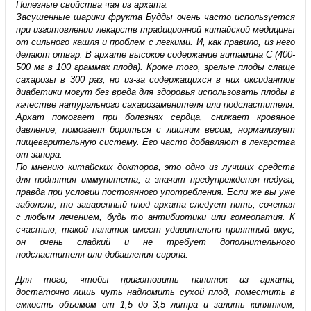
Полезные свойства чая из архата:
Засушенные шарики фрукта Будды очень часто используется
при изготовлении лекарств традиционной китайской медицины
от сильного кашля и проблем с легкими. И, как правило, из него
делают отвар. В архате высокое содержание витамина С (400-
500 мг в 100 граммах плода). Кроме того, зрелые плоды слаще
сахарозы в 300 раз, но из-за содержащихся в них оксидантов
диабетики могут без вреда для здоровья использовать плоды в
качестве натурального сахарозаменителя или подсластителя.
Архат помогает при болезнях сердца, снижает кровяное
давление, помогает бороться с лишним весом, нормализует
пищеварительную систему. Его часто добавляют в лекарства
от запора.
По мнению китайских докторов, это одно из лучших средств
для поднятия иммунитета, а значит предупреждения недуга,
правда при условии постоянного употребления. Если же вы уже
заболели, то заваренный плод архата следует пить, сочетая
с любым лечением, будь то антибиотики или гомеопатия. К
счастью, такой напиток имеет удивительно приятный вкус,
он очень сладкий и не требует дополнительного
подсластителя или добавления сиропа.
Для того, чтобы приготовить напиток из архата,
достаточно лишь чуть надломить сухой плод, поместить в
емкость объемом от 1,5 до 3,5 литра и залить кипятком,