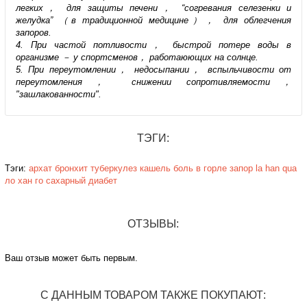
легких， для защиты печени， “согревания селезенки и
желудка” （в традиционной медицине）， для облегчения
запоров.
4. При частой потливости， быстрой потере воды в
организме － у спортсменов， работаюющих на солнце.
5. При переутомлении， недосыпании， вспыльчивости от
переутомления， снижении сопротивляемости，
"зашлакованности".
ТЭГИ:
Тэги:
архат
бронхит
туберкулез
кашель
боль в горле
запор
la han qua
ло хан го
сахарный диабет
ОТЗЫВЫ:
Ваш отзыв может быть первым.
С ДАННЫМ ТОВАРОМ ТАКЖЕ ПОКУПАЮТ: