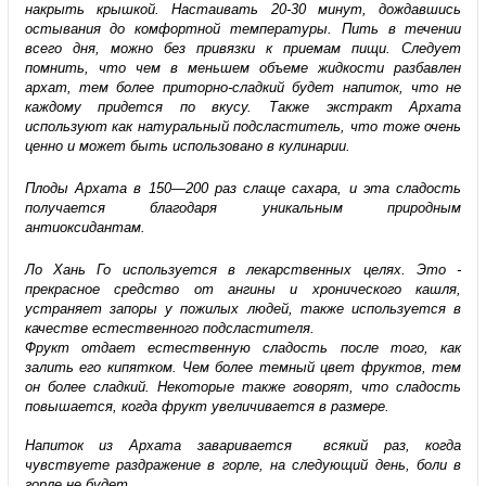
накрыть крышкой. Настаивать 20-30 минут, дождавшись
остывания до комфортной температуры. Пить в течении
всего дня, можно без привязки к приемам пищи. Следует
помнить, что чем в меньшем объеме жидкости разбавлен
архат, тем более приторно-сладкий будет напиток, что не
каждому придется по вкусу. Также экстракт Архата
используют как натуральный подсластитель, что тоже очень
ценно и может быть использовано в кулинарии.
Плоды Архата в 150—200 раз слаще сахара, и эта сладость
получается благодаря уникальным природным
антиоксидантам.
Ло Хань Го используется в лекарственных целях. Это -
прекрасное средство от ангины и хронического кашля,
устраняет запоры у пожилых людей, также используется в
качестве естественного подсластителя.
Фрукт отдает естественную сладость после того, как
залить его кипятком. Чем более темный цвет фруктов, тем
он более сладкий. Некоторые также говорят, что сладость
повышается, когда фрукт увеличивается в размере.
Напиток из Архата заваривается всякий раз, когда
чувствуете раздражение в горле, на следующий день, боли в
горле не будет.