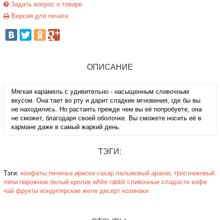
Задать вопрос о товаре
Версия для печати
ОПИСАНИЕ
Мягкая карамель с удивительно - насыщенным сливочным
вкусом. Она тает во рту и дарит сладкие мгновения, где бы вы
не находились. Но растаять прежде чем вы её попробуете, она
не сможет, благодаря своей оболочке. Вы сможете носить её в
кармане даже в самый жаркий день.
ТЭГИ:
Тэги:
конфеты
печенье
ириски
сахар
пальмовый
арахис
тростниковый
личи
пирожное
белый кролик
white rabbit
cливочные
сладости
кофе
чай
фрукты
кондитерские
желе
десерт
козинаки