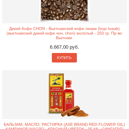
Дикий Кофе CHON - Вьетнамский кофе лювак (kopi luwak)
(вьетнамский дикий кофе чон, chon) молотый - 250 гр. Пр-во
Вьетнам.
6.667,00 руб.
КУПИТЬ
БАЛЬЗАМ, МАСЛО, РАСТИРКА (AXE BRAND RED FLOWER OIL)
КАМЕННОЕ МАСЛО - КРАСНЫЙ ЦВЕТОК - 35 ML. СИНГАПУР.