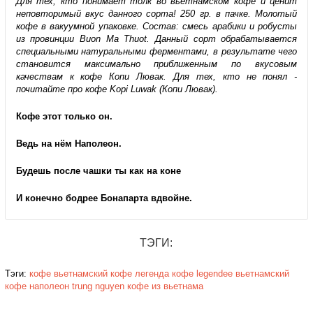
Для тех, кто понимает толк во вьетнамском кофе и ценит
неповторимый вкус данного сорта! 250 гр. в пачке. Молотый
кофе в вакуумной упаковке. Состав: смесь арабики и робусты
из провинции Buon Ma Thuot. Данный сорт обрабатывается
специальными натуральными ферментами, в результате чего
становится максимально приближенным по вкусовым
качествам к кофе Копи Лювак. Для тех, кто не понял -
почитайте про кофе Kopi Luwak (Копи Лювак).
Кофе этот только он.
Ведь на нём Наполеон.
Будешь после чашки ты как на коне
И конечно бодрее Бонапарта вдвойне.
ТЭГИ:
Тэги:
кофе вьетнамский
кофе легенда
кофе legendee
вьетнамский
кофе наполеон
trung nguyen
кофе из вьетнама