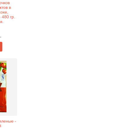
очков
ктов в
оке,
 480 гр.
м.
.
яленые -
й