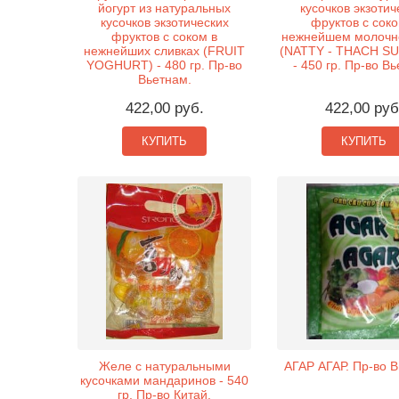
йогурт из натуральных
кусочков экзотич
кусочков экзотических
фруктов с соко
фруктов с соком в
нежнейшем молочн
нежнейших сливках (FRUIT
(NATTY - THACH S
YOGHURT) - 480 гр. Пр-во
- 450 гр. Пр-во В
Вьетнам.
422,00 руб.
422,00 руб
КУПИТЬ
КУПИТЬ
Желе с натуральными
АГАР АГАР. Пр-во В
кусочками мандаринов - 540
гр. Пр-во Китай.