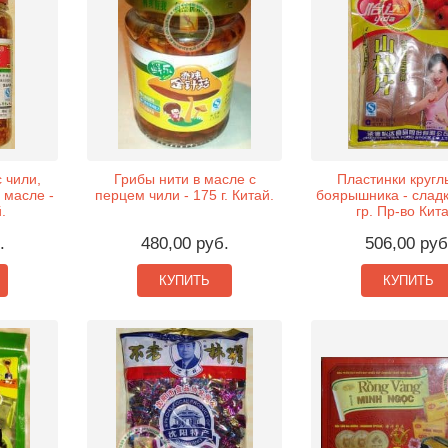
 чили,
Грибы нити в масле с
Пластинки кругл
 масле -
перцем чили - 175 г. Китай.
боярышника - сладк
.
гр. Пр-во Кита
.
480,00 руб.
506,00 руб
КУПИТЬ
КУПИТЬ