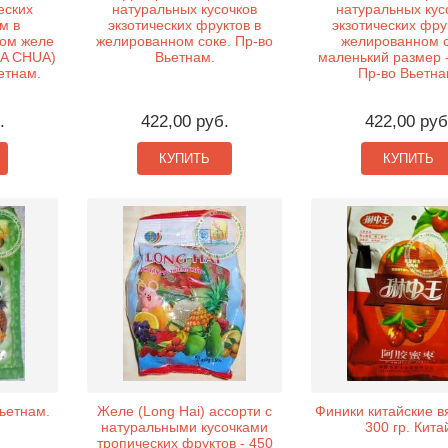
еских
натуральных кусочков
натуральных кус
м в
экзотических фруктов в
экзотических фру
ом желе
желированном соке. Пр-во
желированном с
UA CHUA)
Вьетнам.
маленький размер -
ьетнам.
Пр-во Вьетна
.
422,00 руб.
422,00 руб
КУПИТЬ
КУПИТЬ
ьетнам.
Желе (Long Hai) ассорти с
Финики китайские в
натуральными кусочками
300 гр. Кита
тропических фруктов - 450