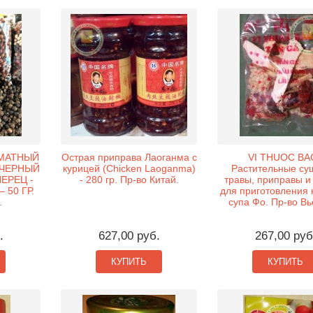
МАТНЫЙ
Острая приправа Лаоганма с
VI THUOC BAC
ЧЕРНЫЙ
курицей (Chicken Laoganma)
Растительные су
ЕРЕЦ -
- 280 гр. Пр-во Китай.
травы, приправы и
 50 ГР.
для приготовления 
.
супа Фо. Пр-во Вь
.
627,00 руб.
267,00 руб
КУПИТЬ
КУПИТЬ