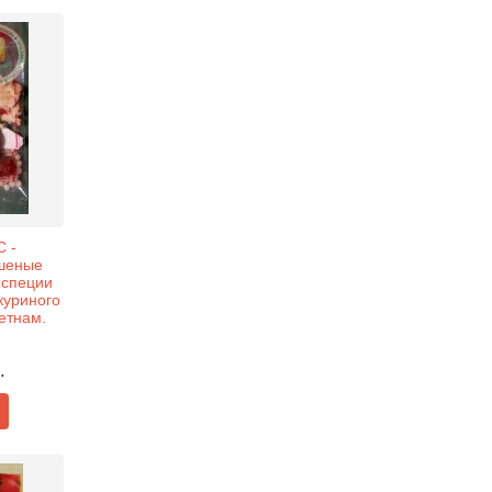
 -
шеные
 специи
куриного
етнам.
.