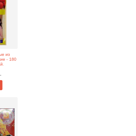
ые из
ие - 180
й.
.