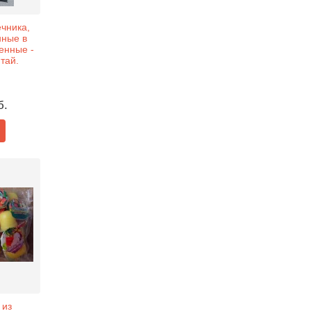
чника,
нные в
енные -
итай.
б.
 из