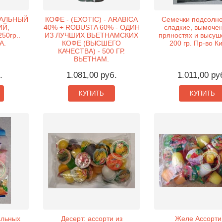
РАЛЬНЫЙ
КОФЕ - (EXOTIC) - ARABICA
Семечки подсолне
ИЙ,
40% + ROBUSTA 60% - ОДИН
сладкие, вымоче
50гр..
ИЗ ЛУЧШИХ ВЬЕТНАМСКИХ
пряностях и высуш
А.
КОФЕ (ВЫСШЕГО
200 гр. Пр-во К
КАЧЕСТВА) - 500 ГР.
ВЬЕТНАМ.
.
1.081,00 руб.
1.011,00 ру
КУПИТЬ
КУПИТЬ
альных
Десерт: ассорти из
Желе Ассорти