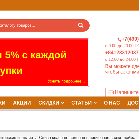
+7(499)
c 9.00 до 20.0
 5% с каждой
+84123312037
c 12.00 до 24.
Вы можете сде
упки
чтобы сэконми
Узнать подробнее...
Напишите
КИ
АКЦИИ
СКИДКИ
СТАТЬИ
О НАС
ДОС
итерские изделия
/ Слива красная, вяленая вымоченная в соке лайма - 1