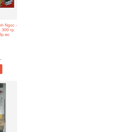
nh Ngoc -
 300 гр.
Пр-во
.