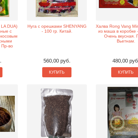
 LA DUA)
Нуга с орешками SHENYANG
Халва Rong Vang Mi
ьные с
- 100 гр. Китай.
из маша в коробке -
окосовым
Очень вкусная. 
сными
Вьетнам.
. Пр-во
.
560,00 руб.
480,00 руб
КУПИТЬ
КУПИТЬ