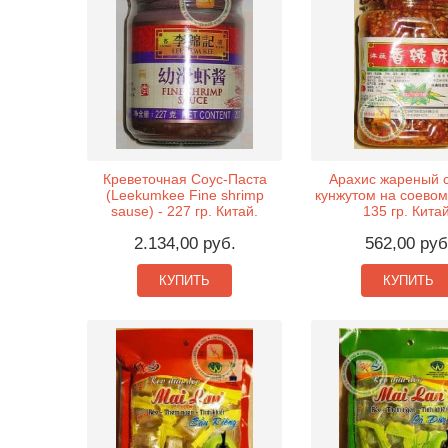
Креветочная Соус-Паста
Арахис жареный с
(Leekumkee Fine shrimp
кунжутом на соевом
sause) - 227 гр. Китай.
135 гр. Китай
2.134,00 руб.
562,00 руб
КУПИТЬ
КУПИТЬ