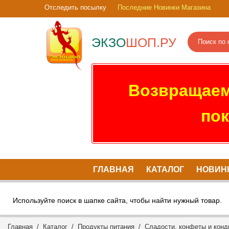
Отследить посылку
Последние Новинки Магазина
ЭКЗО
ШОП.РУ
Возвращаем
пок
ГЛАВНАЯ
КАТАЛОГ
НОВИН
Используйте поиск в шапке сайта, чтобы найти нужный товар.
Главная
/
Каталог
/
Продукты питания
/
Сладости, конфеты и конд