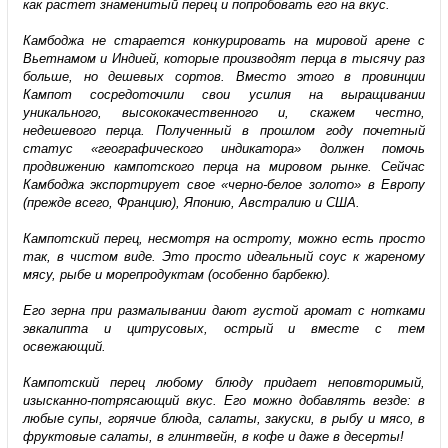
как растет знаменитый перец и попробовать его на вкус.
Камбоджа не старается конкурировать на мировой арене с
Вьетнамом и Индией, которые производят перца в тысячу раз
больше, но дешевых сортов. Вместо этого в провинции
Кампот сосредоточили свои усилия на выращивании
уникального, высококачественного и, скажем честно,
недешевого перца. Полученный в прошлом году почетный
статус «географического индикатора» должен помочь
продвижению кампотского перца на мировом рынке. Сейчас
Камбоджа экспортирует свое «черно-белое золото» в Европу
(прежде всего, Францию), Японию, Австралию и США.
Кампотский перец, несмотря на остроту, можно есть просто
так, в чистом виде. Это просто идеальный соус к жареному
мясу, рыбе и морепродуктам (особенно барбекю).
Его зерна при размалывании дают густой аромат с нотками
эвкалипта и цитрусовых, острый и вместе с тем
освежающий.
Кампотский перец любому блюду придает неповторимый,
изысканно-потрясающий вкус. Его можно добавлять везде: в
любые супы, горячие блюда, салаты, закуски, в рыбу и мясо, в
фруктовые салаты, в глинтвейн, в кофе и даже в десерты!