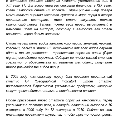
В китайских хрониках перец из Кампота упоминается еще в
ХIII веке. Но для всего мира его открыли французы в XIX веке,
когда Камбоджа стала их колонией. Французские шеф повара
моментально оценили качество лучшего в мире перца и вскоре
престижные рестораны мира стали закупать только
кампотский перец. Теперь, почти весь перец, выращенный в
Кампоте, идет на экспорт, поэтому в Камбодже его стали
называть черно-белым золотом.
Существует пять видов кампотского перца: зеленый, черный,
красный, белый и "птичий". Источником для всех видов служит
одно и то же растение – тропическая перечная лиана (Piper
nigrum) семейства перечных. Собирая ее плоды разной степени
зрелости, и обрабатывая их разными методами, получают
такое разнообразие видов перца.
В 2009 году кампотскому перцу был присвоен престижный
статус GI (Geographical Indicator). Этот статус
присваивается Евросоюзом уникальным продуктам, которые
могут производиться только в определенном регионе.
После присвоения этого статуса спрос на кампотский перец
увеличился в полтора раза, и площадь плантаций выросла с 10
гектаров в 2009 году до 12 гектаров в 2010. Сейчас на эти
плантации приезжают туристы, чтобы просто посмотреть,