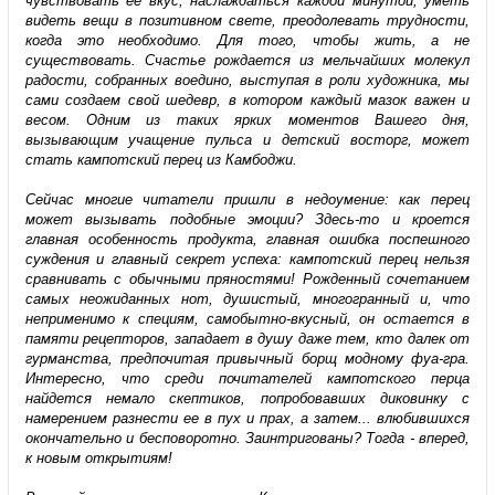
чувствовать ее вкус, наслаждаться каждой минутой, уметь
видеть вещи в позитивном свете, преодолевать трудности,
когда это необходимо. Для того, чтобы жить, а не
существовать. Счастье рождается из мельчайших молекул
радости, собранных воедино, выступая в роли художника, мы
сами создаем свой шедевр, в котором каждый мазок важен и
весом. Одним из таких ярких моментов Вашего дня,
вызывающим учащение пульса и детский восторг, может
стать кампотский перец из Камбоджи.
Сейчас многие читатели пришли в недоумение: как перец
может вызывать подобные эмоции? Здесь-то и кроется
главная особенность продукта, главная ошибка поспешного
суждения и главный секрет успеха: кампотский перец нельзя
сравнивать с обычными пряностями! Рожденный сочетанием
самых неожиданных нот, душистый, многогранный и, что
неприменимо к специям, самобытно-вкусный, он остается в
памяти рецепторов, западает в душу даже тем, кто далек от
гурманства, предпочитая привычный борщ модному фуа-гра.
Интересно, что среди почитателей кампотского перца
найдется немало скептиков, попробовавших диковинку с
намерением разнести ее в пух и прах, а затем... влюбившихся
окончательно и бесповоротно. Заинтригованы? Тогда - вперед,
к новым открытиям!