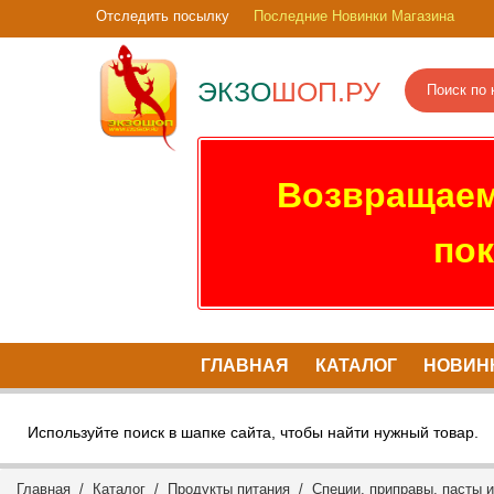
Отследить посылку
Последние Новинки Магазина
ЭКЗО
ШОП.РУ
Возвращаем
пок
ГЛАВНАЯ
КАТАЛОГ
НОВИН
Используйте поиск в шапке сайта, чтобы найти нужный товар.
Главная
/
Каталог
/
Продукты питания
/
Специи, приправы, пасты 