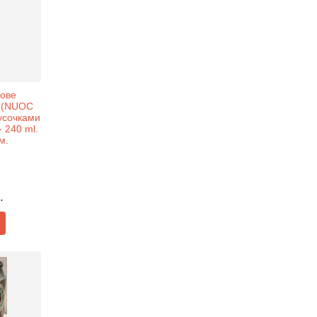
нове
д (NUOC
усочками
- 240 ml.
м.
.