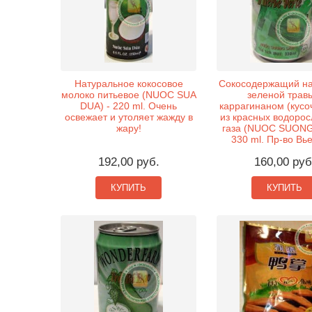
Натуральное кокосовое
Сокосодержащий на
молоко питьевое (NUOC SUA
зеленой трав
DUA) - 220 ml. Очень
каррагинаном (кусо
освежает и утоляет жажду в
из красных водорос
жару!
газа (NUOC SUONG
330 ml. Пр-во Вь
192,00 руб.
160,00 руб
КУПИТЬ
КУПИТЬ