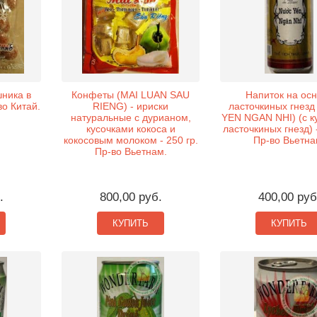
ника в
Конфеты (MAI LUAN SAU
Напиток на ос
во Китай.
RIENG) - ириски
ласточкиных гнез
натуральные с дурианом,
YEN NGAN NHI) (с к
кусочками кокоса и
ласточкиных гнезд) 
кокосовым молоком - 250 гр.
Пр-во Вьетна
Пр-во Вьетнам.
.
800,00 руб.
400,00 руб
КУПИТЬ
КУПИТЬ