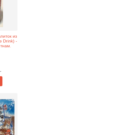
питок из
 Drink) -
етнам.
.