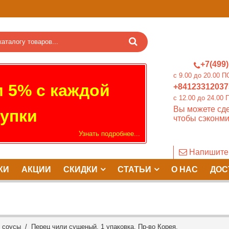
+7(499)
c 9.00 до 20.0
 5% с каждой
+84123312037
c 12.00 до 24.
Вы можете сде
упки
чтобы сэконми
Узнать подробнее...
Напишите
КИ
АКЦИИ
СКИДКИ
СТАТЬИ
О НАС
ДОС
и соусы
/ Перец чили сушеный, 1 упаковка. Пр-во Корея.