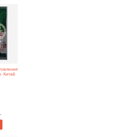
товления
. Китай.
.