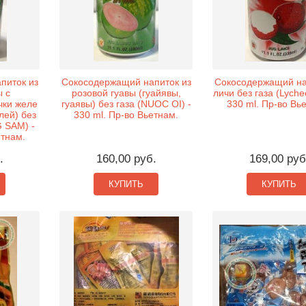
питок из
Сокосодержащий напиток из
Сокосодержащий на
ы с
розовой гуавы (гуайявы,
личи без газа (Lychee
чки желе
гуаявы) без газа (NUOC OI) -
330 ml. Пр-во Вь
лей) без
330 ml. Пр-во Вьетнам.
 SAM) -
етнам.
.
160,00 руб.
169,00 руб
КУПИТЬ
КУПИТЬ