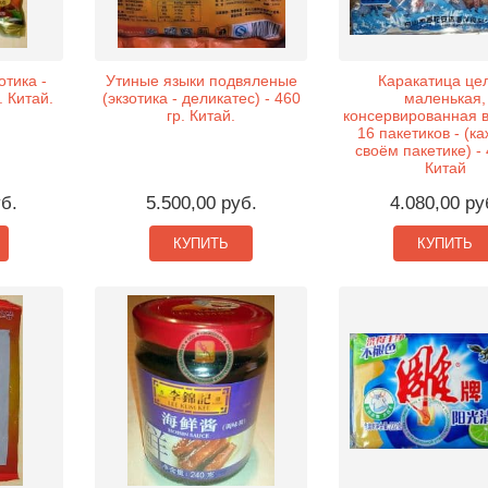
отика -
Утиные языки подвяленые
Каракатица це
. Китай.
(экзотика - деликатес) - 460
маленькая,
гр. Китай.
консервированная в
16 пакетиков - (к
своём пакетике) - 
Китай
уб.
5.500,00 руб.
4.080,00 ру
КУПИТЬ
КУПИТЬ