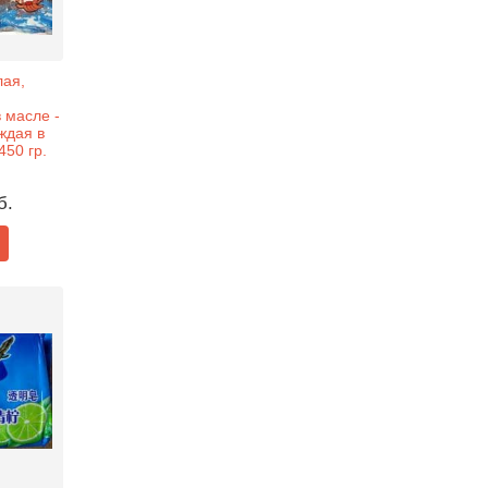
лая,
 масле -
аждая в
450 гр.
б.