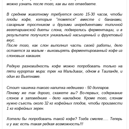
можно узнать после того, как вы его отведаете.
В среднем животному требуется около 15-30 часов, чтобы
плоды кофе, которые "томятся" вместе с бананами,
сахарным тростником и другими ингредиентами типичной
вегетарианской диеты слона, подверглись ферментации, и в
результате получился уникальный насыщенный и фруктовый
вкус.
После того, как слон выполнил часть своей работы, дело
остается за малым - выковырять ферментированный кофе из
слоновьих какашек.
Редкую разновидность кофе можно попробовать только на
пяти курортах мира: трех на Мальдивах, одном в Таиланде, и
один во Вьетнаме.
Стоит чашечка такого напитка недешево - 50 долларов.
Почему же так дорого, скажете вы? Во-первых, содержание
слонов в заповеднике - дело накладное. Кроме того, слонам
нужно съесть около 32 кг кофейных плодов, чтобы произвести
1 кг кофейных зерен.
Хотели бы попробовать такой кофе? Тогда смелее..... Теперь
и у вас есть такая редкая возможность!!!