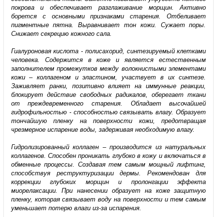
покрова и обеспечивает разглаживание морщин. Активно
борется с основными признаками старения. Отбеливает
пигментные пятна. Выравнивает тон кожи. Сужает поры.
Снижает секрецию кожного сала.
Гиалуроновая кислота - полисахорид, синтезируемый клетками
человека. Содержится в коже и является естественным
заполнителем промежутков между волокнистыми элементами
кожи – коллагеном и эластином, участвует в их синтезе.
Заживляет ранки, позитивно влияет на иммунные реакции,
блокирует действие свободных радикалов, оберегает ткани
от преждевременного старения. Обладает высочайшей
гидрофильностью - способностью связывать влагу. Образует
тончайшую пленку на поверхности кожи, предотвращая
чрезмерное испарение воды, задерживая необходимую влагу.
Гидролизированный коллаген – производится из натуральных
коллагенов. Способен проникать глубоко в кожу и включаться в
обменные процессы. Создавая тем самым мощный лифтинг,
способствуя реструктуризации дермы. Рекомендован для
коррекции глубоких морщин и пролонгации эффекта
миорелаксации. При нанесении образует на коже защитную
пленку, которая связывает воду на поверхности и тем самым
уменьшает потерю влаги из-за испарения.