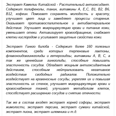
Экстракт Камелии Китайской - Растительный антиоксидант.
Содержит полифенолы, танин, витамины A, E,C, В1, В2, B6,
В12, кофеин. Помогает сохранять молодость и красоту,
улучшает цвет лица и замедляет процессы старения.
Оказывает противовоспалительное и антибактериальное
действие. Улучшает микроциркуляцию крови и питание кожи,
уменьшает отеки. Активизирует кровообращение, снабжает
клетки кислородом и усиливает защитные свойства кожи.
Экстракт Гинкго билоба - Содержит более 160 полезных
компонентов, среди которых терпеновые лактоны,
флавоноидовгинкголиды и гетерозидоы, витамины А, В, С, а
так же ценнейшие гинкголиды, способные повышать
эластичность сосудов. Обладает мощным антиоксидантным
действием, способным нейтрализовать негативное
воздействие свободных радикалов. Положительно
воздействует на кровеносные сосуды, укрепляя их и повышая
эластичность их стенок, улучшает микроциркуляцию крови и
кровоснабжение тканей, улучшает метаболизм клеток,
способствует расширению сосудов и снятию отечности.
Так же в состав входят экстракт корней софоры, экстракт
жимолости, экстракт персика, экстракт сумахи китайской,
экстракт пиона, экстракт шлемника и т.д.