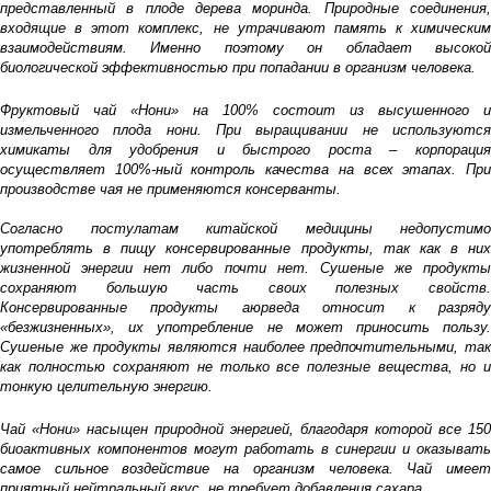
представленный в плоде дерева моринда. Природные соединения,
входящие в этот комплекс, не утрачивают память к химическим
взаимодействиям. Именно поэтому он обладает высокой
биологической эффективностью при попадании в организм человека.
Фруктовый чай «Нони» на 100% состоит из высушенного и
измельченного плода нони. При выращивании не используются
химикаты для удобрения и быстрого роста – корпорация
осуществляет 100%-ный контроль качества на всех этапах. При
производстве чая не применяются консерванты.
Согласно постулатам китайской медицины недопустимо
употреблять в пищу консервированные продукты, так как в них
жизненной энергии нет либо почти нет. Сушеные же продукты
сохраняют большую часть своих полезных свойств.
Консервированные продукты аюрведа относит к разряду
«безжизненных», их употребление не может приносить пользу.
Сушеные же продукты являются наиболее предпочтительными, так
как полностью сохраняют не только все полезные вещества, но и
тонкую целительную энергию.
Чай «Нони» насыщен природной энергией, благодаря которой все 150
биоактивных компонентов могут работать в синергии и оказывать
самое сильное воздействие на организм человека. Чай имеет
приятный нейтральный вкус, не требует добавления сахара.