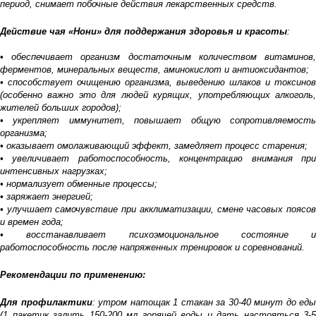
период, снимает побочные действия лекарственных средств.
Действие чая «Нони» для поддержания здоровья и красоты
:
• обеспечивает организм достаточным количеством витаминов,
ферментов, минеральных веществ, аминокислот и антиоксидантов;
• способствует очищению организма, выведению шлаков и токсинов
(особенно важно это для людей курящих, употребляющих алкоголь,
жителей больших городов);
• укрепляет иммунитет, повышает общую сопротивляемость
организма;
• оказывает омолаживающий эффект, замедляет процесс старения;
• увеличивает работоспособность, концентрацию внимания при
интенсивных нагрузках;
• нормализует обменные процессы;
• заряжает энергией;
• улучшает самочувствие при акклиматизации, смене часовых поясов
и времен года;
• восстанавливает психоэмоциональное состояние и
работоспособность после напряженных тренировок и соревнований.
Рекомендации по применению:
Для профилактики
: утром натощак 1 стакан за 30-40 минут до еды
(1 пакетик залить 150-200 мл горячей воды и дать настояться 3-5