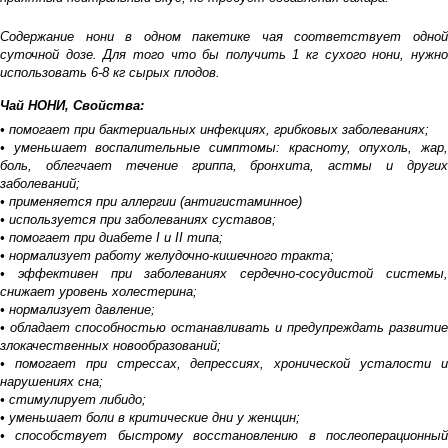
Содержание нони в одном пакетике чая соответствует одной
суточной дозе. Для того что бы получить 1 кг сухого нони, нужно
использовать 6-8 кг сырых плодов.
Чай НОНИ, Свойства:
• помогает при бактериальных инфекциях, грибковых заболеваниях;
• уменьшает воспалительные симптомы: красноту, опухоль, жар,
боль, облегчает течение гриппа, бронхита, астмы и других
заболеваний;
• применяется при аллергии (антигистаминное)
• используется при заболеваниях суставов;
• помогает при диабете I и II типа;
• нормализует работу желудочно-кишечного тракта;
• эффективен при заболеваниях сердечно-сосудистой системы,
снижает уровень холестерина;
• нормализует давление;
• обладает способностью останавливать и предупреждать развитие
злокачественных новообразований;
• помогает при стрессах, депрессиях, хронической усталости и
нарушениях сна;
• стимулирует либидо;
• уменьшает боли в критические дни у женщин;
• способствует быстрому восстановлению в послеоперационный