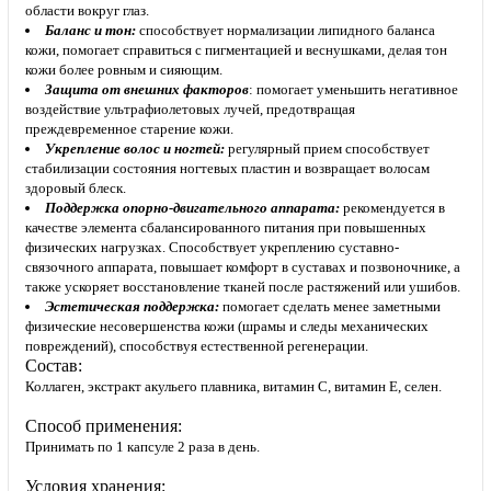
области вокруг глаз.
Баланс и тон:
способствует нормализации липидного баланса
кожи, помогает справиться с пигментацией и веснушками, делая тон
кожи более ровным и сияющим.
Защита от внешних факторов
:
помогает уменьшить негативное
воздействие ультрафиолетовых лучей, предотвращая
преждевременное старение кожи.
Укрепление волос и ногтей:
регулярный прием способствует
стабилизации состояния ногтевых пластин и возвращает волосам
здоровый блеск.
Поддержка опорно-двигательного аппарата:
рекомендуется в
качестве элемента сбалансированного питания при повышенных
физических нагрузках. Способствует укреплению суставно-
связочного аппарата, повышает комфорт в суставах и позвоночнике, а
также ускоряет восстановление тканей после растяжений или ушибов.
Эстетическая поддержка:
помогает сделать менее заметными
физические несовершенства кожи (шрамы и следы механических
повреждений), способствуя естественной регенерации.
Состав:
Коллаген, экстракт акульего плавника, витамин С, витамин Е, селен.
Способ применения:
Принимать по 1 капсуле 2 раза в день.
Условия хранения: