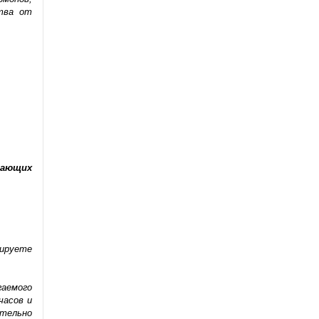
тва от
вающих
нируете
гаемого
часов и
ительно