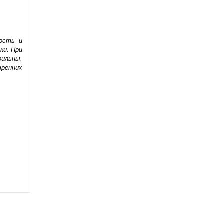
ость и
ки. При
рильны.
тренних