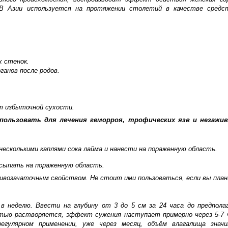
В Азии используется на протяжении столетий в качестве средс
 стенок.
анов после родов.
т избыточной сухости.
пользовать для лечения геморроя, трофических язв и незажи
есколькими каплями сока лайма и нанести на пораженную область.
осыпать на пораженную область.
ивозачаточным свойством. Не стоит ими пользоваться, если вы пла
в неделю. Ввести на глубину от 3 до 5 см за 24 часа до предпола
стью растворяется, эффект сужения наступает примерно через 5-7 
егулярном применении, уже через месяц, объём влагалища знач