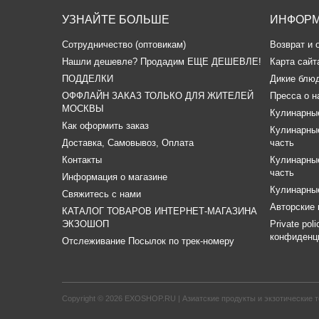
УЗНАЙТЕ БОЛЬШЕ
ИНФОР
Сотрудничество (оптовикам)
Возврат и 
​Нашли дешевле? Продадим ЕЩЕ ДЕШЕВЛЕ!
Карта сайт
ПОДДЕЛКИ
Дикие блю
ОФФЛАЙН ЗАКАЗ ТОЛЬКО ДЛЯ ЖИТЕЛЕЙ
Пресса о н
МОСКВЫ
Кулинарные
Как оформить заказ
Кулинарные
Доставка, Самовывоз, Оплата
часть
Контакты
Кулинарные
часть
Информация о магазине
Кулинарные
Свяжитесь с нами
Авторские 
КАТАЛОГ ТОВАРОВ ИНТЕРНЕТ-МАГАЗИНА
ЭКЗОШОП
Private pol
конфиденц
Отслеживание Посылок по трек-номеру
Copyright © 2026
EXOSHOP.RU | Азиатские продукты и экзотические т