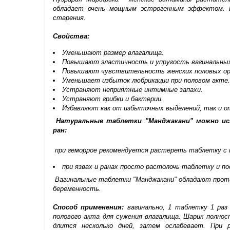
обладает очень мощным эстрогенным эффектом. 
старения.
Свойства:
Уменьшают размер влагалища.
Повышают эластичность и упругость вагинальных
Повышают чувствительность женских половых орг
Уменьшает избыток любрикации при половом акте.
Устраняют неприятные интимные запахи.
Устраняют грибки и бактерии.
Избавляют как от избыточных выделений, так и о
Натуральные таблетки "Манджакани" можно ис
ран:
при геморрое рекомендуется растереть таблетку с н
при язвах и ранах просто растолочь таблетку и п
Вагинальные таблетки "Манджакани" обладают прот
беременность.
Способ применения:
вагинально, 1 таблетку 1 раз 
полового акта для сужения влагалища. Шарик полно
длится несколько дней, затем ослабевает. При р