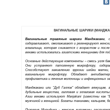
ВАГИНАЛЬНЫЕ ШАРИКИ (МАНДЖАК
Вагинальные травяные шарики Манджакани
, 
оздоравливают, омолаживают и регенерируют женск
влагалища, которая снижается с возрастом и посл
веками использовались азиатскими женщинами для под
Основные действующие компоненты – смесь угля бамбука
Они устраняют патогенную микрофлору, оздора
Способствуют заживлению эррозии шейки матки
вагинальную микрофлору. Обладают антибакте
профилактика и лечения молочницы и инфекционных за
Манджакани или "Дуб Галлов" обладает вяжущим, 
дубильные вещества, галловая и эллаговая кисло
Азии веками используют Manjakani (известны как 
мужчиной и женщиной. Богаты танинами, кальцием, б
Пуэрария Мирифика - женские витамины раститель