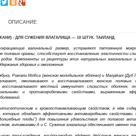
ОПИСАНИЕ
АНИ) - ДЛЯ СУЖЕНИЯ ВЛАГАЛИЩА — 10 ШТУК. ТАИЛАНД
сокращающие вагинальный размер, устраняют патогенную микро
ие половые органы, способствуют восстановлению эластичности сл
е родов. Компоненты из рецептуры этих натуральных вагинальных 
держания здоровья и омоложения.
, Pueraria Mirifica (женское молодильное яблочко) и Manjakani (Дуб Г
вливают, омолаживают и восстанавливают женские половые о
, восстанавливают местный иммунитет слизистых оболочек, о
риальными и противогрибковыми свойствами, выраженным эф
болеваний.
антисептическим и кровоостанавливающим свойством, в нём сод
ты, которые обладают эффективными антимикробными свойствами.
"Волшебные плоды") для повышения удовольствия от полового акт
елком, витаминами А и С. Сужение влагалища обеспечивает именно та
ного происхождения, воспроизводит эффект действия женских го