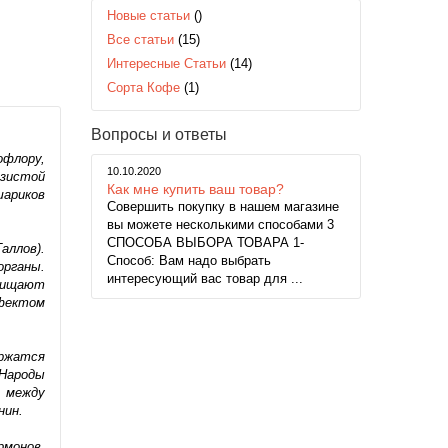
Новые статьи
()
Все статьи
(15)
Интересные Статьи
(14)
Сорта Кофе
(1)
Вопросы и ответы
флору,
10.10.2020
изистой
Как мне купить ваш товар?
шариков
Совершить покупку в нашем магазине
вы можете несколькими способами 3
СПОСОБА ВЫБОРА ТОВАРА 1-
аллов).
Способ: Вам надо выбрать
рганы.
интересующий вас товар для ...
чищают
фектом
ержатся
 Народы
а между
нин.
рмонов,