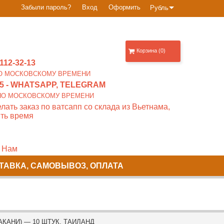
Забыли пароль?
Вход
Оформить
Рубль
Корзина (0)
112-32-13
0 ПО МОСКОВСКОМУ ВРЕМЕНИ
5
- WHATSAPP, TELEGRAM
00 ПО МОСКОВСКОМУ ВРЕМЕНИ
лать заказ по ватсапп со склада из Вьетнама,
ть время
 Нам
ТАВКА, САМОВЫВОЗ, ОПЛАТА
АНИ) — 10 ШТУК. ТАИЛАНД