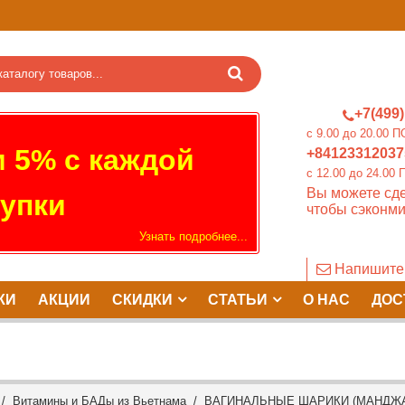
+7(499)
c 9.00 до 20.0
 5% с каждой
+84123312037
c 12.00 до 24.
Вы можете сде
упки
чтобы сэконми
Узнать подробнее...
Напишите
КИ
АКЦИИ
СКИДКИ
СТАТЬИ
О НАС
ДОС
/
Витамины и БАДы из Вьетнама
/ ВАГИНАЛЬНЫЕ ШАРИКИ (МАНДЖАК