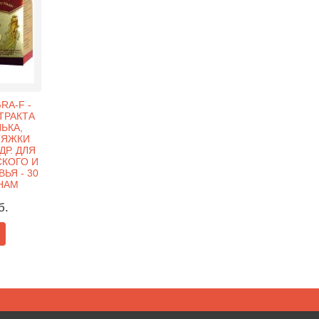
RA-F -
ТРАКТА
ЬКА,
ТЯЖКИ
ДР. ДЛЯ
КОГО И
ЬЯ - 30
НАМ
б.