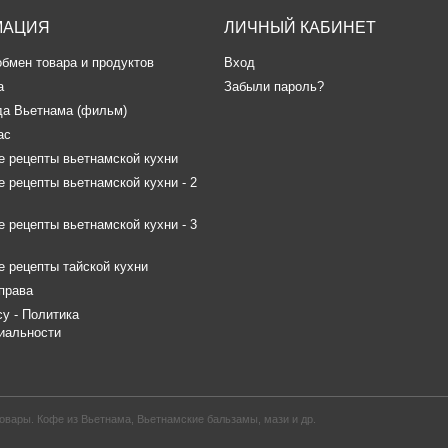
МАЦИЯ
ЛИЧНЫЙ КАБИНЕТ
обмен товара и продуктов
Вход
а
Забыли пароль?
да Вьетнама (фильм)
ас
 рецепты вьетнамской кухни
 рецепты вьетнамской кухни - 2
 рецепты вьетнамской кухни - 3
 рецепты тайской кухни
права
icy - Политика
иальности
овары. Кофе из Вьетнама, Вьетнамские бальзамы, мази и др.