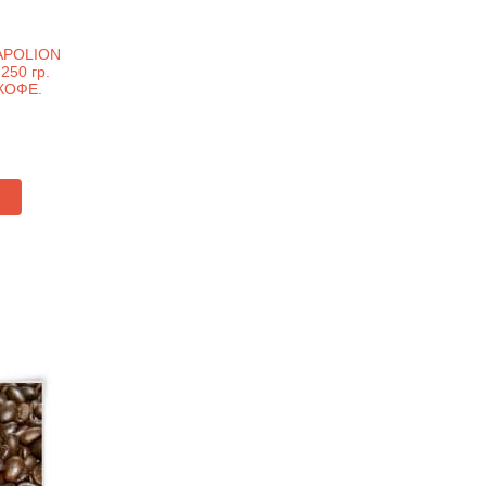
APOLION
250 гр.
КОФЕ.