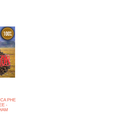
(CA PHE
EE -
ТНАМ