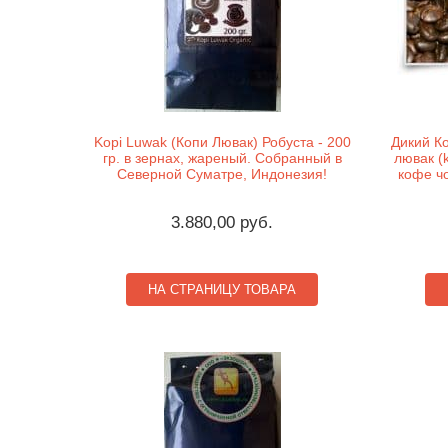
Kopi Luwak (Копи Лювак) Робуста - 200
Дикий К
гр. в зернах, жареный. Собранный в
лювак (
Северной Суматре, Индонезия!
кофе чо
3.880,00 руб.
НА СТРАНИЦУ ТОВАРА