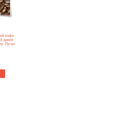
кий кофе
ий дикий
гр. Пр-во