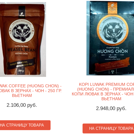
KOPI LUWAK PREMIUM CO
WAK COFFEE (HUONG CHON) -
(HUONG CHON) - ПРЕМИА
ВАК В ЗЕРНАХ - ЧОН - 250 ГР.
КОПИ ЛЮВАК В ЗЕРНАХ - ЧОН -
ВЬЕТНАМ
ВЬЕТНАМ
2.106,00 руб.
2.948,00 руб.
НА СТРАНИЦУ ТОВАРА
НА СТРАНИЦУ ТОВАРА