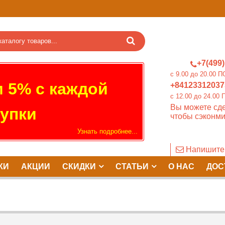
+7(499)
c 9.00 до 20.0
 5% с каждой
+84123312037
c 12.00 до 24.
Вы можете сде
упки
чтобы сэконми
Узнать подробнее...
Напишите
КИ
АКЦИИ
СКИДКИ
СТАТЬИ
О НАС
ДОС