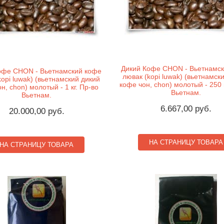
Дикий Кофе CHON - Вьетнамс
офе CHON - Вьетнамский кофе
лювак (kopi luwak) (вьетнамск
kopi luwak) (вьетнамский дикий
кофе чон, chon) молотый - 250 
н, chon) молотый - 1 кг. Пр-во
Вьетнам.
Вьетнам.
6.667,00 руб.
20.000,00 руб.
НА СТРАНИЦУ ТОВАРА
НА СТРАНИЦУ ТОВАРА