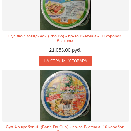
Суп Фо с говядиной (Pho Bo) - пр-во Вьетнам - 10 коробок.
Вьетнам.
21.053,00 руб.
НА СТРАНИЦУ ТОВАРА
Суп Фо крабовый (Banh Da Cua) - пр-во Вьетнам. 10 коробок.