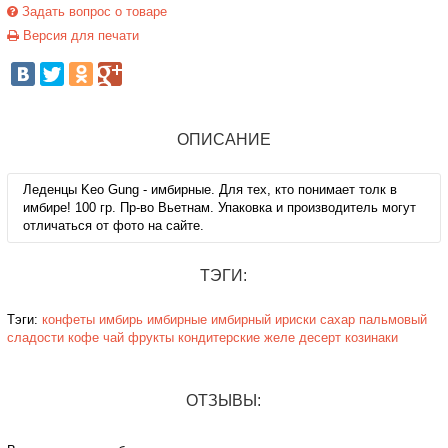
Задать вопрос о товаре
Версия для печати
ОПИСАНИЕ
Леденцы Keo Gung - имбирные. Для тех, кто понимает толк в
имбире! 100 гр. Пр-во Вьетнам. Упаковка и производитель могут
отличаться от фото на сайте.
ТЭГИ:
Тэги:
конфеты
имбирь
имбирные
имбирный
ириски
сахар
пальмовый
сладости
кофе
чай
фрукты
кондитерские
желе
десерт
козинаки
ОТЗЫВЫ: