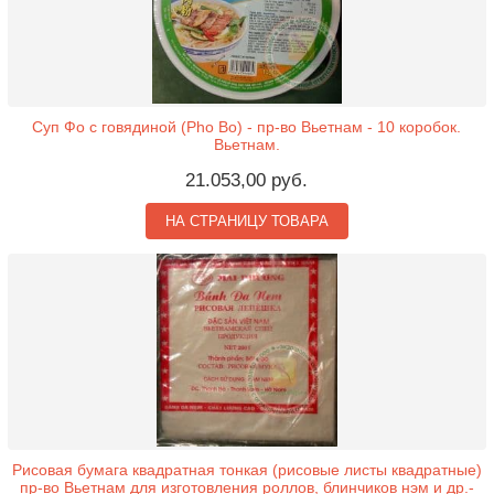
Суп Фо с говядиной (Pho Bo) - пр-во Вьетнам - 10 коробок.
Вьетнам.
21.053,00 руб.
НА СТРАНИЦУ ТОВАРА
Рисовая бумага квадратная тонкая (рисовые листы квадратные)
пр-во Вьетнам для изготовления роллов, блинчиков нэм и др.-