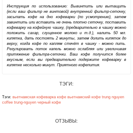
Инструкция по использованию: Вывинтить или вытащить
(если ваш фильтр не винтовой) внутренний фильтр-сеточку,
засыпать кофе на дно кофеварки (по усмотрению), затем
завинтить или вставить не очень плотно сеточку, поставить
кофеварку на кофейную чашку, (предварительно в чашку можно
положить сахар, сгущенное молоко и т.д.), налить 50 мл.
кипятка, дать постоять 2 минуты, затем долить кипяток до
верху, когда кофе по каплям стечёт в чашку - можно пить.
Регулировать поток капель можно ослабляя или увеличивая
притяжение фильтра-сеточки. Ваш кофе получится более
вкусным, если вы предварительно подержите кофеварку в
кипятке несколько минут. Приятного кофепития.
ТЭГИ:
Тэги:
вьетнамская кофеварка
кофе
вьетнамский кофе
trung
nguyen
coffee
trung-nguyen
черный кофе
ОТЗЫВЫ: