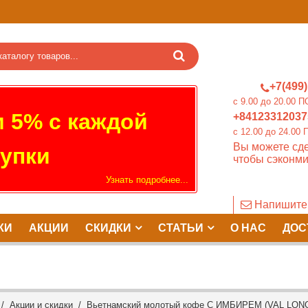
+7(499)
c 9.00 до 20.0
 5% с каждой
+84123312037
c 12.00 до 24.
Вы можете сде
упки
чтобы сэконми
Узнать подробнее...
Напишите
КИ
АКЦИИ
СКИДКИ
СТАТЬИ
О НАС
ДОС
/
Акции и скидки
/ Вьетнамский молотый кофе С ИМБИРЕМ (VAL LON