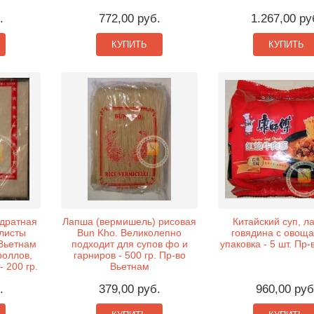
.
772,00 руб.
1.267,00 ру
КУПИТЬ
КУПИТЬ
адратная
Лапша (вермишель) рисовая
Китайский суп, л
 листы
Bun Kho. Великолепно
говядина с овоща
 Вьетнам
подходит для супов фо и
упаковка - 5 шт. Пр-
роллов,
гарниров - 500 гр. Пр-во
- 200 гр.
Вьетнам
.
379,00 руб.
960,00 руб