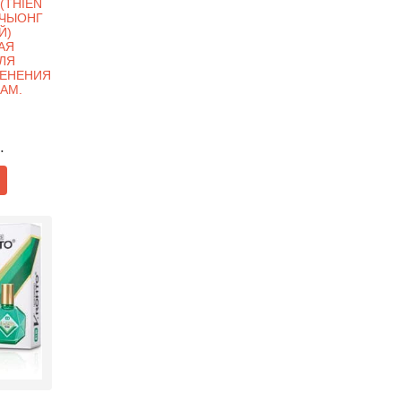
(THIEN
 ЧЫОНГ
Й)
АЯ
ЛЯ
ЕНЕНИЯ
НАМ.
.