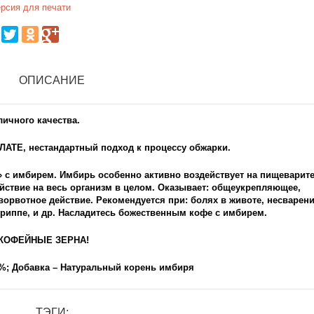
рсия для печати
ОПИСАНИЕ
ичного качества.
ЛАТЕ, нестандартный подход к процессу обжарки.
 с имбирем. Имбирь особенно активно воздействует на пищеварит
йствие на весь организм в целом. Оказывает: общеукрепляющее,
орвотное действие. Рекомендуется при: болях в животе, несварени
 гриппе, и др. Насладитесь божественным кофе с имбирем.
КОФЕЙНЫЕ ЗЕРНА!
40%; Добавка – Натуральный корень имбиря
ТЭГИ: