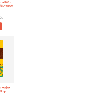
АБИКА -
 Вьетнам
б.
м кофе
0 гр.