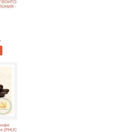
 V.ROHTO
ПОНИЯ -
.
 кофе
я (PHUC