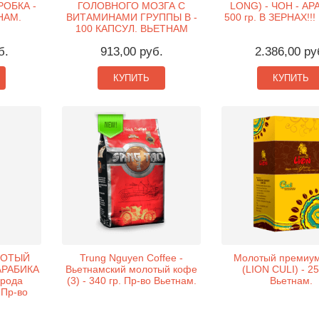
РОБКА -
ГОЛОВНОГО МОЗГА С
LONG) - ЧОН - АР
НАМ.
ВИТАМИНАМИ ГРУППЫ B -
500 гр. В ЗЕРНАХ!!!
100 КАПСУЛ. ВЬЕТНАМ
б.
913,00 руб.
2.386,00 ру
КУПИТЬ
КУПИТЬ
ЛОТЫЙ
Trung Nguyen Coffee -
Молотый премиу
АРАБИКА
Вьетнамский молотый кофе
(LION CULI) - 25
орода
(3) - 340 гр. Пр-во Вьетнам.
Вьетнам.
 Пр-во