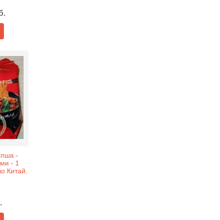
б.
апша -
ми - 1
во Китай.
.