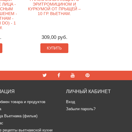
 ЛИЦА -
ЭРИТРОМИЦИНОМ И
АСНЫМ
КУРКУМОЙ ОТ ПРЫЩЕЙ –
ШЕНЕМ -
10 ГР. ВЬЕТНАМ.
THAM -
 DO) - 1
М.
.
309,00 руб.
КУПИТЬ
МАЦИЯ
ЛИЧНЫЙ КАБИНЕТ
обмен товара и продуктов
Вход
а
Забыли пароль?
да Вьетнама (фильм)
ас
 рецепты вьетнамской кухни