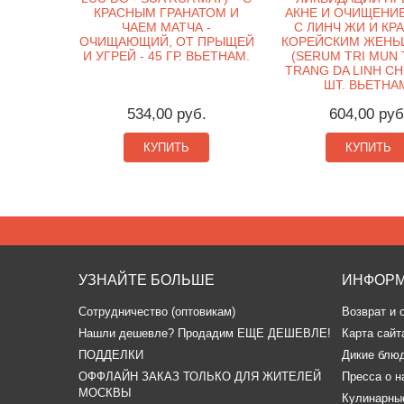
КРАСНЫМ ГРАНАТОМ И
АКНЕ И ОЧИЩЕНИЕ
ЧАЕМ МАТЧА -
С ЛИНЧ ЖИ И КР
ОЧИЩАЮЩИЙ, ОТ ПРЫЩЕЙ
КОРЕЙСКИМ ЖЕНЬ
И УГРЕЙ - 45 ГР. ВЬЕТНАМ.
(SERUM TRI MUN 
TRANG DA LINH CHI
ШТ. ВЬЕТНА
534,00 руб.
604,00 руб
КУПИТЬ
КУПИТЬ
УЗНАЙТЕ БОЛЬШЕ
ИНФОР
Сотрудничество (оптовикам)
Возврат и 
​Нашли дешевле? Продадим ЕЩЕ ДЕШЕВЛЕ!
Карта сайт
ПОДДЕЛКИ
Дикие блю
ОФФЛАЙН ЗАКАЗ ТОЛЬКО ДЛЯ ЖИТЕЛЕЙ
Пресса о н
МОСКВЫ
Кулинарные