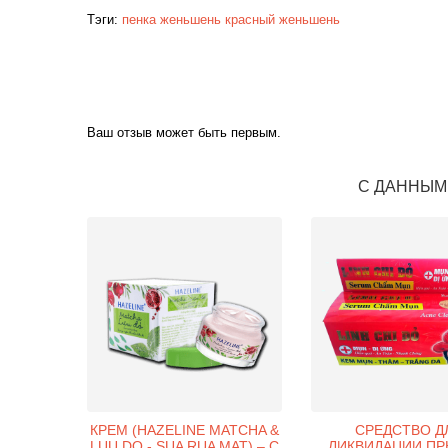
Тэги:
пенка
женьшень
красный женьшень
Ваш отзыв может быть первым.
С ДАННЫМ
КРЕМ (HAZELINE MATCHA &
СРЕДСТВО Д
LUU DO - SUA RUA MAT) – С
ЛИКВИДАЦИИ П