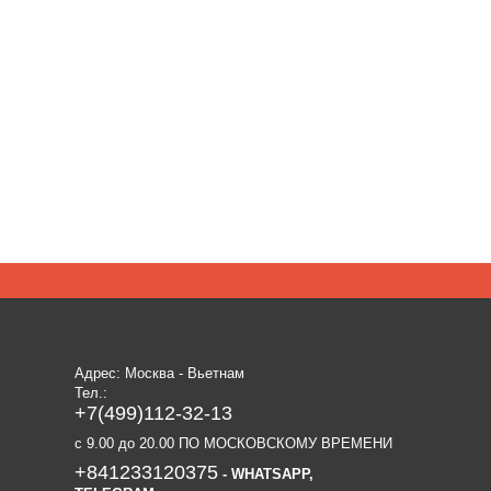
Адрес: Москва - Вьетнам
Тел.:
+7(499)112-32-13
c 9.00 до 20.00 ПО МОСКОВСКОМУ ВРЕМЕНИ
+841233120375
- WHATSAPP,