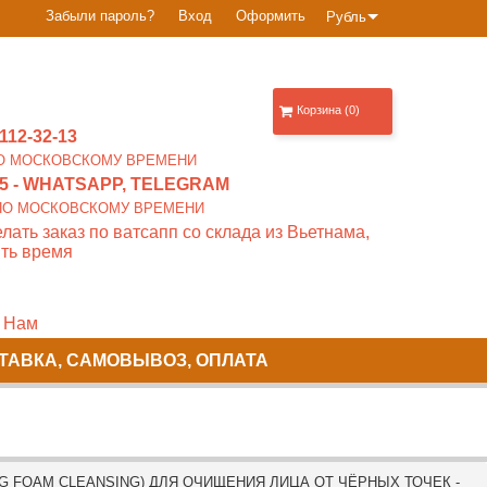
Забыли пароль?
Вход
Оформить
Рубль
Корзина (0)
112-32-13
0 ПО МОСКОВСКОМУ ВРЕМЕНИ
5
- WHATSAPP, TELEGRAM
00 ПО МОСКОВСКОМУ ВРЕМЕНИ
лать заказ по ватсапп со склада из Вьетнама,
ть время
 Нам
ТАВКА, САМОВЫВОЗ, ОПЛАТА
 FOAM CLEANSING) ДЛЯ ОЧИЩЕНИЯ ЛИЦА ОТ ЧЁРНЫХ ТОЧЕК -