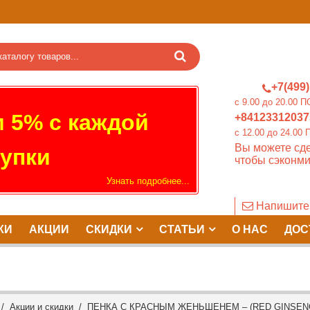
+7(499)
c 9.00 до 20.0
 5% с каждой
+84123312037
c 12.00 до 24.
Вы можете сде
упки
чтобы сэконми
Узнать подробнее...
Напишите
КИ
АКЦИИ
СКИДКИ
СТАТЬИ
О НАС
ДОС
/
Акции и скидки
/ ПЕНКА С КРАСНЫМ ЖЕНЬШЕНЕМ – (RED GINSENG