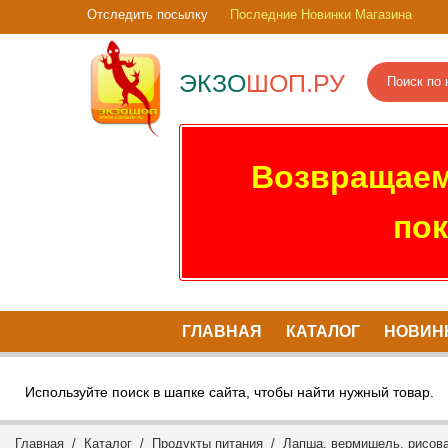
Отследить посылку
Последние Новинки Магазина
ЭКЗО
ШОП.РУ
Возвращаем
пок
ГЛАВНАЯ
КАТАЛОГ
НОВИН
Используйте поиск в шапке сайта, чтобы найти нужный товар.
Главная
/
Каталог
/
Продукты питания
/
Лапша, вермишель, рисова