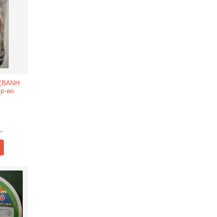
 (BANH
Пр-во
.