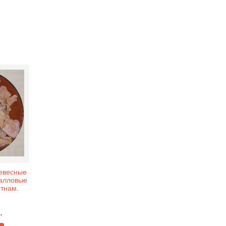
евесные
алловые
етнам.
.