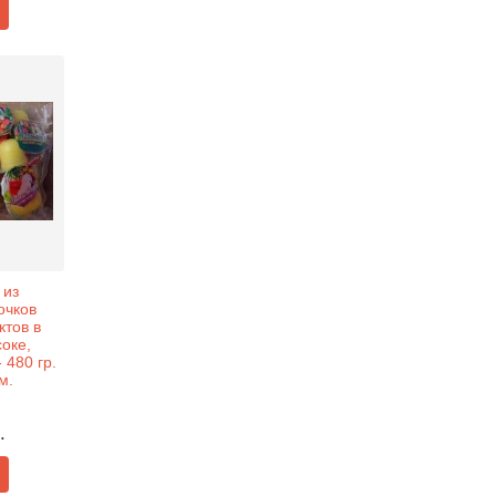
 из
очков
ктов в
оке,
 480 гр.
м.
.