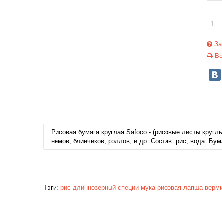
За
Ве
Рисовая бумага круглая Safoco - (рисовые листы круглы
немов, блинчиков, роллов, и др. Состав: рис, вода. Бу
Тэги:
рис
длиннозерный
специи
мука
рисовая
лапша
верм