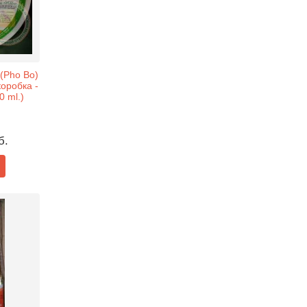
(Pho Bo)
коробка -
0 ml.)
б.