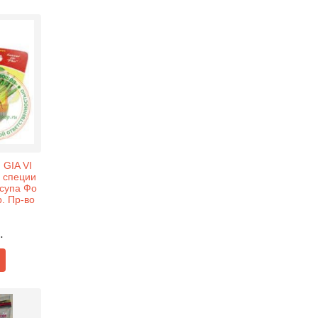
GIA VI
 специи
 супа Фо
р. Пр-во
.