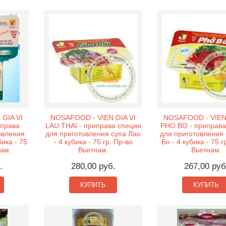
GIA VI
NOSAFOOD - VIEN GIA VI
NOSAFOOD - VIEN 
права
LAU THAI - приправа специи
PHO BO - приправа
овления
для приготовления супа Лао
для приготовления
бика - 75
- 4 кубика - 75 гр. Пр-во
Бо - 4 кубика - 75 г
нам.
Вьетнам.
Вьетнам.
.
280,00 руб.
267,00 руб
КУПИТЬ
КУПИТЬ