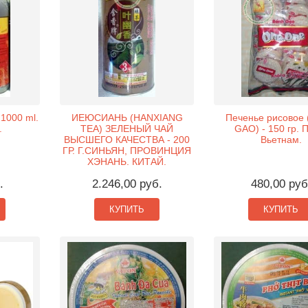
1000 ml.
ИЕЮСИАНЬ (HANXIANG
Печенье рисовое
.
TEA) ЗЕЛЕНЫЙ ЧАЙ
GAO) - 150 гр. 
ВЫСШЕГО КАЧЕСТВА - 200
Вьетнам.
ГР. Г.СИНЬЯН, ПРОВИНЦИЯ
ХЭНАНЬ. КИТАЙ.
.
2.246,00 руб.
480,00 руб
КУПИТЬ
КУПИТЬ