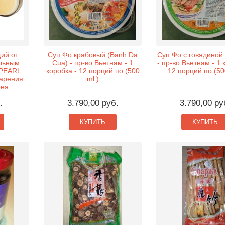
ий от
Суп Фо крабовый (Banh Da
Суп Фо с говядиной 
льным
Cua) - пр-во Вьетнам - 1
- пр-во Вьетнам - 1 
 PEARL
коробка - 12 порций по (500
12 порций по (50
арения
ml.)
рея
.
3.790,00 руб.
3.790,00 ру
КУПИТЬ
КУПИТЬ