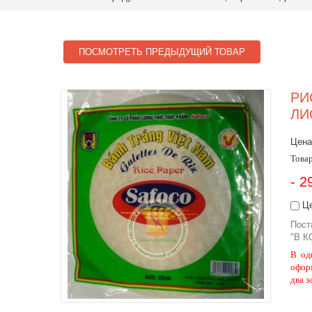
ПОСМОТРЕТЬ ПРЕДЫДУЩИЙ ТОВАР
РИ
ЛИ
Цена
Товар
- 2
Це
Пост
"В К
В од
офор
два з