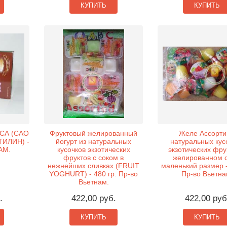
КУПИТЬ
КУПИТЬ
СА (CAO
Фруктовый желированный
Желе Ассорти
ТИЛИН) -
йогурт из натуральных
натуральных кус
АМ.
кусочков экзотических
экзотических фру
фруктов с соком в
желированном с
нежнейших сливках (FRUIT
маленький размер -
YOGHURT) - 480 гр. Пр-во
Пр-во Вьетна
Вьетнам.
.
422,00 руб.
422,00 руб
КУПИТЬ
КУПИТЬ