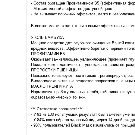
- Состав обогащен Провитамином В5 (эффективная фор
- Максимальный эффект по доступной цене
- Не вызывает побочных эффектов, легко и безболезне
В состав маски входят только самые эффективные ком
УГОЛЬ БАМБУКА
Мощное средство для глубокого очищения Вашей кожи. 
вредных веществ. Эффективно борется с чёрными точ
ПРОВИТАМИН В5
Оказывает заживляющее, увлажняющее (проникает глуб
Придает коже эластичность, успокаивает, снимает разд
ПРОРОСТКИ ПШЕНИЦЫ
Прекрасно тонизируют, подтягивают, регенерируют, ра
Биологически активные вещества проростков пшеницы д
МАСЛО ГРЕЙПФРУТА
Нормализует работу сальных желёз, отбеливает и сужа
образованию «чёрных точек».
*** Статистика поражает! ***
- У 91 из 100 испытуемых результат был заметен уже п
- У 84% кожа обрела здоровый вид через 14 дней ежед
- 93% пользователей Black Mask избавились от прыщей 