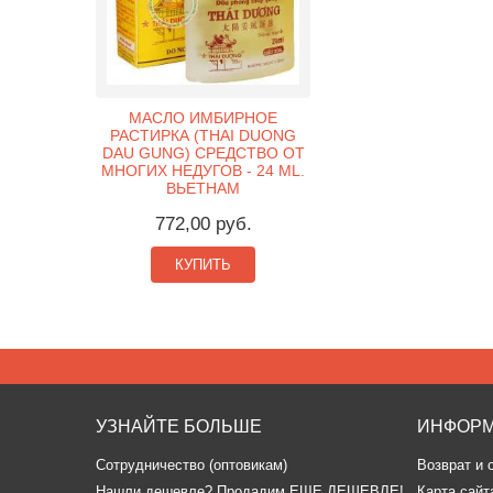
МАСЛО ИМБИРНОЕ
РАСТИРКА (THAI DUONG
DAU GUNG) СРЕДСТВО ОТ
МНОГИХ НЕДУГОВ - 24 ML.
ВЬЕТНАМ
772,00 руб.
КУПИТЬ
УЗНАЙТЕ БОЛЬШЕ
ИНФОР
Сотрудничество (оптовикам)
Возврат и 
​Нашли дешевле? Продадим ЕЩЕ ДЕШЕВЛЕ!
Карта сайт