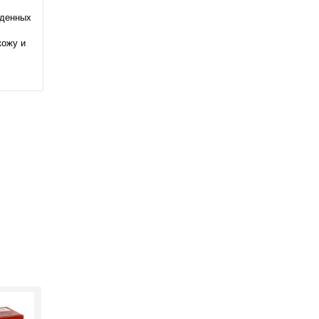
жденных
кожу и