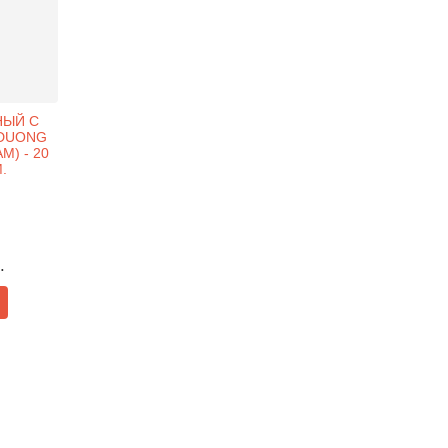
НЫЙ C
 DUONG
M) - 20
.
.