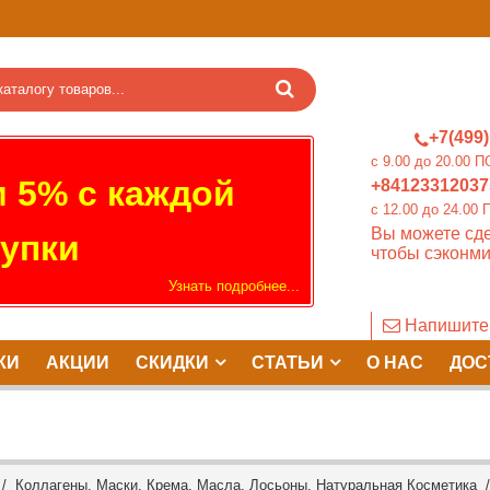
+7(499)
c 9.00 до 20.0
 5% с каждой
+84123312037
c 12.00 до 24.
Вы можете сде
упки
чтобы сэконми
Узнать подробнее...
Напишите
КИ
АКЦИИ
СКИДКИ
СТАТЬИ
О НАС
ДОС
/
Коллагены, Маски, Крема, Масла, Лосьоны, Натуральная Косметика
/