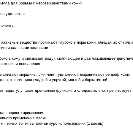
мула для борьбы с несовершенствами кожи)
нно удаляется
поненты:
Активные вещества проникают глубоко в поры кожи, очищая их от грязи
ками и сальными железами.
око в кожу и связывает воду), смягчающее и разглаживающее действие
ражения и воспаления.
зглаживают морщины, смягчают, увлажняют, выравнивают рельеф кожи.
елают кожу лица гладкой и упругой, мягкой и бархатистой.
ет поры, улучшает дренажные функции, а следовательно, препятствует
осле первого применения
невного применения маски
и черных точек за полный курс использования (1 месяц)