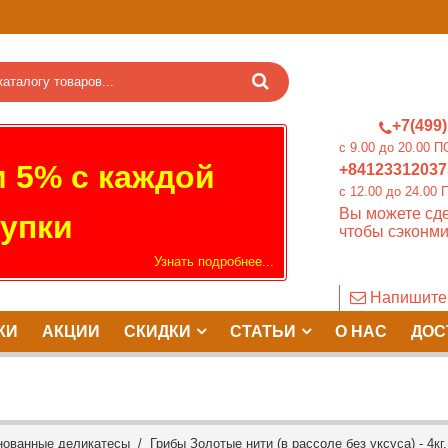
+7(499)
c 9.00 до 20.0
 5% с каждой
+84123312037
c 12.00 до 24.
Вы можете сде
упки
чтобы сэконми
Узнать подробнее...
Напишите
КИ
АКЦИИ
СКИДКИ
СТАТЬИ
О НАС
ДОС
нованные деликатесы
/ Грибы Золотые нити (в рассоле без уксуса) - 4кг.