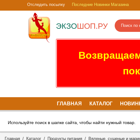
Отследить посылку
Последние Новинки Магазина
ЭКЗО
ШОП.РУ
Возвращаем
пок
ГЛАВНАЯ
КАТАЛОГ
НОВИН
Используйте поиск в шапке сайта, чтобы найти нужный товар.
Главная
/
Каталог
/
Продукты питания
/
Вяленые, сушеные и мари