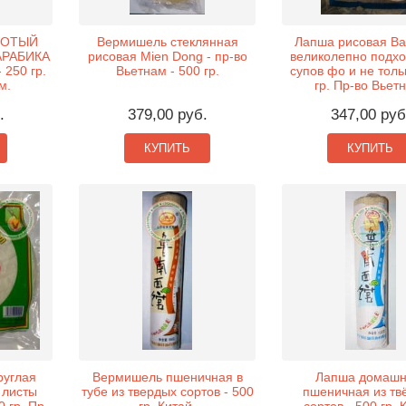
ЛОТЫЙ
Вермишель стеклянная
Лапша рисовая Ba
АРАБИКА
рисовая Mien Dong - пр-во
великолепно подхо
 250 гр.
Вьетнам - 500 гр.
супов фо и не толь
м.
гр. Пр-во Вьет
.
379,00 руб.
347,00 руб
КУПИТЬ
КУПИТЬ
руглая
Вермишель пшеничная в
Лапша домашн
 листы
тубе из твердых сортов - 500
пшеничная из тв