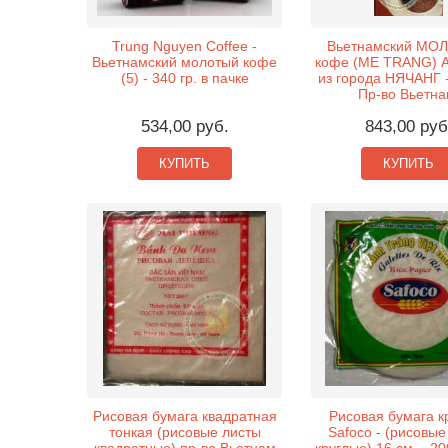
Trung Nguyen Coffee -
Вьетнамский МО
Вьетнамский молотый кофе
кофе (ME TRANG) 
(5) - 340 гр. в пачке
из города НЯЧАНГ -
Пр-во Вьетна
534,00 руб.
843,00 руб
КУПИТЬ
КУПИТЬ
Рисовая бумага квадратная
Рисовая бумага к
тонкая (рисовые листы
Safoco - (рисовые