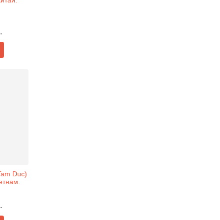
Китай.
.
Tam Duc)
ьетнам.
.