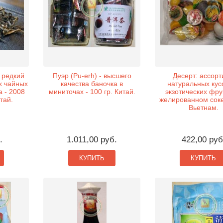
 редкий
Пуэр (Pu-erh) - высшего
Десерт: ассорт
их чайных
качества баночка в
натуральных кус
 - 2008
миниточах - 100 гр. Китай.
экзотических фру
итай.
желированном соке
Вьетнам.
.
1.011,00 руб.
422,00 руб
КУПИТЬ
КУПИТЬ