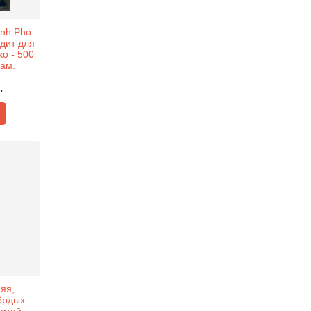
nh Pho
дит для
ко - 500
нам.
.
яя,
ёрдых