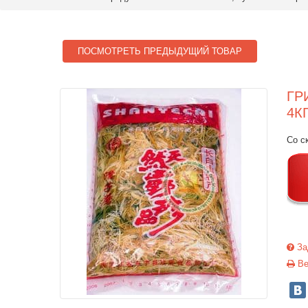
ПОСМОТРЕТЬ ПРЕДЫДУЩИЙ ТОВАР
ГР
4К
Со с
За
Ве