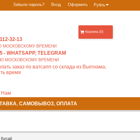
Забыли пароль?
Вход
Оформить
Рубль
Корзина (0)
112-32-13
0 ПО МОСКОВСКОМУ ВРЕМЕНИ
5
- WHATSAPP, TELEGRAM
00 ПО МОСКОВСКОМУ ВРЕМЕНИ
лать заказ по ватсапп со склада из Вьетнама,
ть время
 Нам
ТАВКА, САМОВЫВОЗ, ОПЛАТА
 Китай