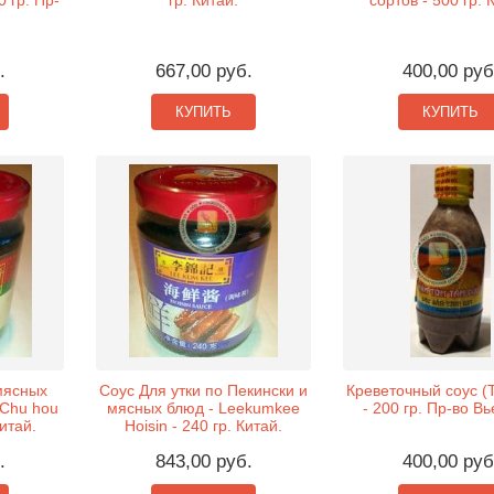
0 гр. Пр-
гр. Китай.
сортов - 500 гр. 
.
667,00 руб.
400,00 руб
КУПИТЬ
КУПИТЬ
мясных
Соус Для утки по Пекински и
Креветочный соус (
(Chu hou
мясных блюд - Leekumkee
- 200 гр. Пр-во В
Китай.
Hoisin - 240 гр. Китай.
.
843,00 руб.
400,00 руб