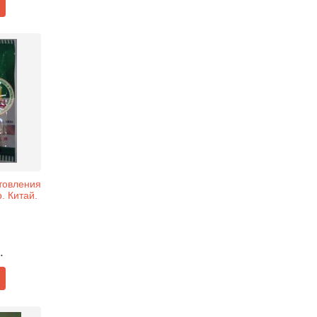
товления
. Китай.
.