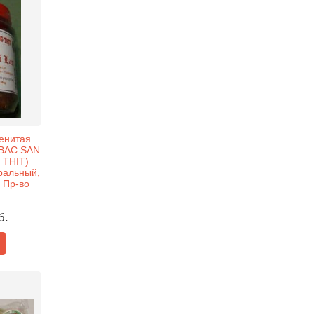
енитая
(BAC SAN
THIT)
ральный,
 Пр-во
б.