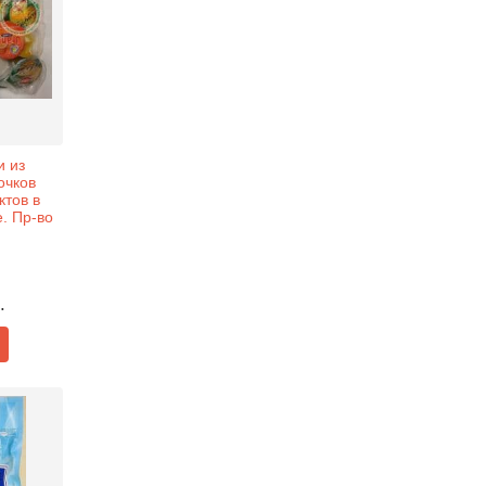
и из
очков
ктов в
. Пр-во
.