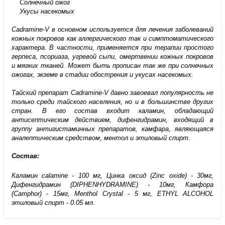
Солнечный ожог
Укусы насекомых
Cadramine-V в основном используется для лечения заболеваний
кожных покровов как аллергического так и симптоматического
характера. В частности, применяется при терапии простого
герпеса, псориаза, угревой сыпи, омертвении кожных покровов
и мягких тканей. Может быть прописан так же при солнечных
ожогах, экземе в стадии обострения и укусах насекомых.
Тайский препарат Cadramine-V давно завоевал популярность не
только среди тайского населения, но и в большинстве других
стран. В его состав входит каламин, обладающий
антисептическим действием, дифенгидрамин, входящий в
группу антигистаминных препаратов, камфара, являющаяся
аналептическим средством, ментол и этиловый спирт.
Состав:
Каламин calamine - 100 мг, Цинка оксид (Zinc oxide) - 30мг,
Дифенгидрамин (DIPHENHYDRAMINE) - 10мг, Камфора
(Camphor) - 15мг, Menthol Crystal - 5 мг, ETHYL ALCOHOL
этиловый спирт - 0.05 мл.