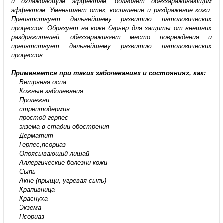
и охлаждающим эффектам, обладает обеззараживающим
эффектом. Уменьшает отек, воспаление и раздражение кожи.
Препятствует дальнейшему развитию патологических
процессов. Образует на коже барьер для защиты от внешних
раздражителей, обеззараживает место повреждения и
препятствует дальнейшему развитию патологических
процессов.
Применяется при таких заболеваниях и состояниях, как:
Ветряная оспа
Кожные заболевания
Пролежни
стрептодермия
простой герпес
экзема в стадии обострения
Дерматит
Герпес,псориаз
Опоясывающий лишай
Аллергические болезни кожи
Сыпь
Акне (прыщи, угревая сыпь)
Крапивница
Краснуха
Экзема
Псориаз