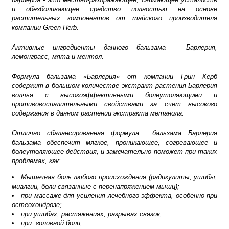
и обезболивающее средство полностью на основе
растительных компонентов от тайского производителя
компании Green Herb.
Активные ингредиенты данного бальзама – Барлерия,
лемонграсс, мята и ментол.
Формула бальзама «Барлерия» от компании Грин Херб
содержит в большом количестве экстракт растения Барлерия
волчья с высокоэффективными болеутоляющими и
противовоспалительными свойствами
за счет высокого
содержания в данном растении экстракта метанола.
Отлично сбалансированная формула бальзама Барлерия
бальзама обеспечит мягкое, проникающее, согревающее и
болеутоляющее действия, и замечательно поможет при таких
проблемах, как:
Мышечная боль любого происхождения (радикулиты, ушибы,
миалгии, боли связанные с перенапряжением мышц);
при массаже для усиления лечебного эффекта, особенно при
остеохондрозе;
при ушибах, растяжениях, разрывах связок;
при головной боли,