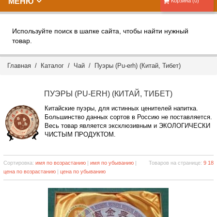
МЕНЮ
Корзина (0)
Используйте поиск в шапке сайта, чтобы найти нужный
товар.
Главная
/
Каталог
/
Чай
/ Пуэры (Pu-erh) (Китай, Тибет)
ПУЭРЫ (PU-ERH) (КИТАЙ, ТИБЕТ)
Китайские пуэры, для истинных ценителей напитка.
Большинство данных сортов в Россию не поставляется.
Весь товар является эксклюзивным и ЭКОЛОГИЧЕСКИ
ЧИСТЫМ ПРОДУКТОМ.
Сортировка:
имя по возрастанию
|
имя по убыванию
|
Товаров на странице:
9
18
цена по возрастанию
|
цена по убыванию