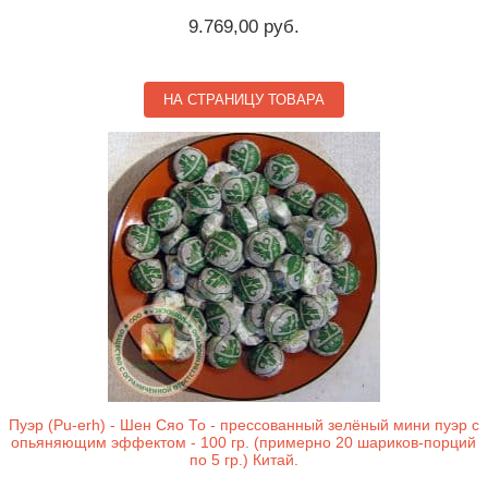
9.769,00 руб.
НА СТРАНИЦУ ТОВАРА
Пуэр (Pu-erh) - Шен Сяо То - прессованный зелёный мини пуэр с
опьяняющим эффектом - 100 гр. (примерно 20 шариков-порций
по 5 гр.) Китай.