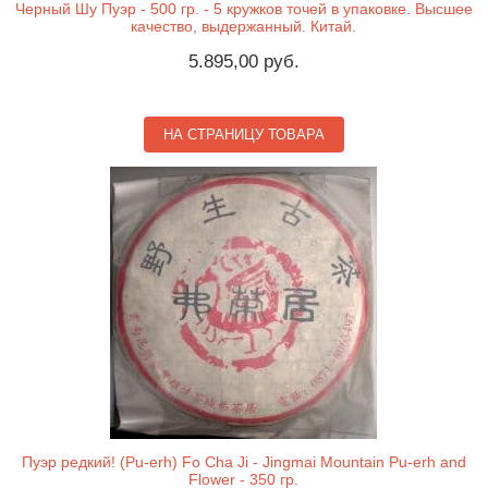
Черный Шу Пуэр - 500 гр. - 5 кружков точей в упаковке. Высшее
качество, выдержанный. Китай.
5.895,00 руб.
НА СТРАНИЦУ ТОВАРА
Пуэр редкий! (Pu-erh) Fo Cha Ji - Jingmai Mountain Pu-erh and
Flower - 350 гр.