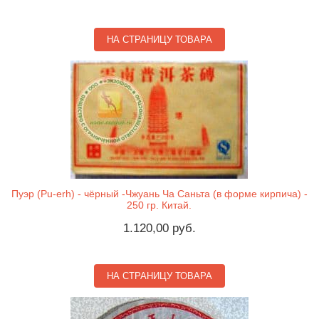
НА СТРАНИЦУ ТОВАРА
Пуэр (Pu-erh) - чёрный -Чжуань Ча Саньта (в форме кирпича) -
250 гр. Китай.
1.120,00 руб.
НА СТРАНИЦУ ТОВАРА