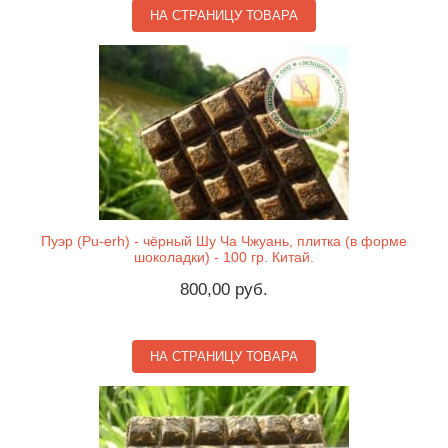
НА СТРАНИЦУ ТОВАРА
Пуэр (Pu-erh) - чёрный Шу Ча Чжуань, плитка (в форме
шоколадки) - 100 гр. Китай.
800,00 руб.
НА СТРАНИЦУ ТОВАРА