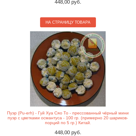
448,00 руб.
НА СТРАНИЦУ ТОВАРА
Пуэр (Pu-erh) - Гуй Хуа Сяо То - прессованный чёрный мини
пуэр с цветками османтуса - 100 гр. (примерно 20 шариков-
порций по 5 гр.) Китай.
448,00 руб.