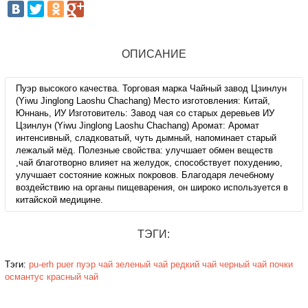
ОПИСАНИЕ
Пуэр высокого качества. Торговая марка Чайный завод Цзинлун
(Yiwu Jinglong Laoshu Chachang) Место изготовления: Китай,
Юннань, ИУ Изготовитель: Завод чая со старых деревьев ИУ
Цзинлун (Yiwu Jinglong Laoshu Chachang) Аромат: Аромат
интенсивный, сладковатый, чуть дымный, напоминает старый
лежалый мёд. Полезные свойства: улучшает обмен веществ
,чай благотворно влияет на желудок, способствует похудению,
улучшает состояние кожных покровов. Благодаря лечебному
воздействию на органы пищеварения, он широко используется в
китайской медицине.
ТЭГИ:
Тэги:
pu-erh
puer
пуэр
чай
зеленый чай
редкий чай
черный чай
почки
османтус
красный чай