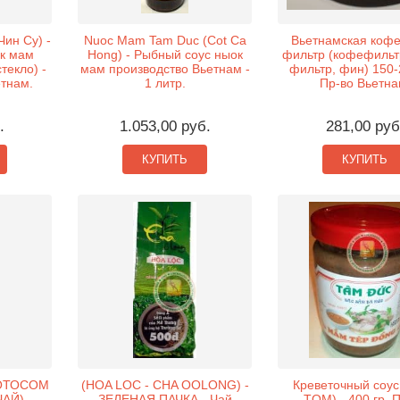
ин Су) -
Nuoc Mam Tam Duc (Cot Ca
Вьетнамская кофе
к мам
Hong) - Рыбный соус ныок
фильтр (кофефильт
текло) -
мам производство Вьетнам -
фильтр, фин) 150-
етнам.
1 литр.
Пр-во Вьетна
.
1.053,00 руб.
281,00 руб
КУПИТЬ
КУПИТЬ
ЛОТОСОМ
(HOA LOC - CHA OOLONG) -
Креветочный соу
ЧАЙ)
ЗЕЛЕНАЯ ПАЧКА - Чай
TOM) - 400 гр. 