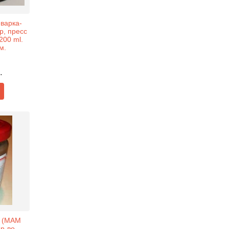
варка-
р, пресс
200 ml.
м.
.
с (MAM
Пр-во