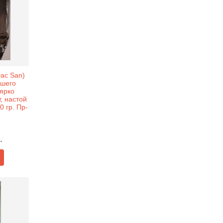
ac San)
сшего
 ярко
, настой
0 гр. Пр-
.