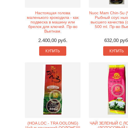
Настоящая голова
Nuoc Mam Chin-Su (Ч
маленького крокодила - как
Рыбный соус ныо
подвеска в машину или
высшего качества (с
брелок для ключей. Пр-во
500 ml. Пр-во Вь
Вьетнам.
2.400,00 руб.
632,00 руб
КУПИТЬ
КУПИТЬ
(HOA LOC - TRA OOLONG)
ЧАЙ ЗЕЛЕНЫЙ С 
Чай вьетнамский ООЛОНГ!!!!
(ЛОТОСОВЫЙ 