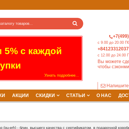
+7(499)
c 9.00 до 20.0
 5% с каждой
+84123312037
c 12.00 до 24.
Вы можете сде
упки
чтобы сэконми
Узнать подробнее...
Напишите
КИ
АКЦИИ
СКИДКИ
СТАТЬИ
О НАС
ДОС
 (pu-erh) - блин, высшего качества с сертификатом, в подарочной коробке