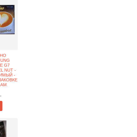
ИНО
RUNG
E G7
L NUT -
ИМЫЙ -
ПАКОВКЕ
НАМ.
.