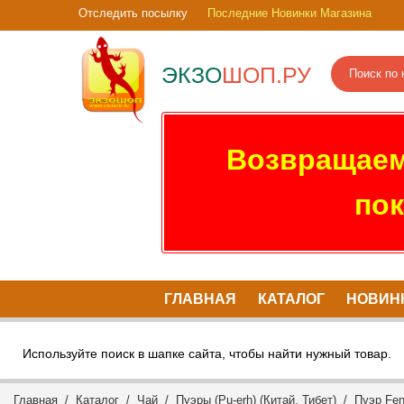
Отследить посылку
Последние Новинки Магазина
ЭКЗО
ШОП.РУ
Возвращаем
пок
ГЛАВНАЯ
КАТАЛОГ
НОВИН
Используйте поиск в шапке сайта, чтобы найти нужный товар.
Главная
/
Каталог
/
Чай
/
Пуэры (Pu-erh) (Китай, Тибет)
/ Пуэр Feng