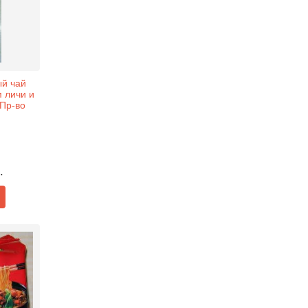
й чай
 личи и
 Пр-во
.