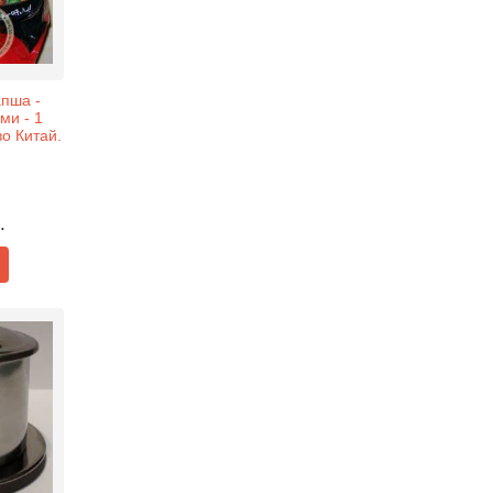
апша -
ми - 1
во Китай.
.