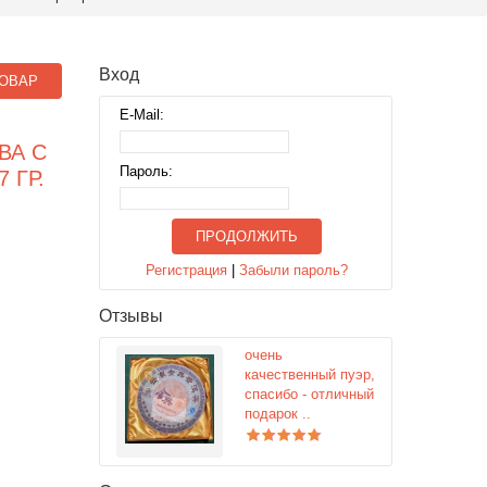
Вход
ОВАР
E-Mail:
ВА С
Пароль:
 ГР.
ПРОДОЛЖИТЬ
Регистрация
|
Забыли пароль?
Отзывы
очень
качественный пуэр,
спасибо - отличный
подарок ..