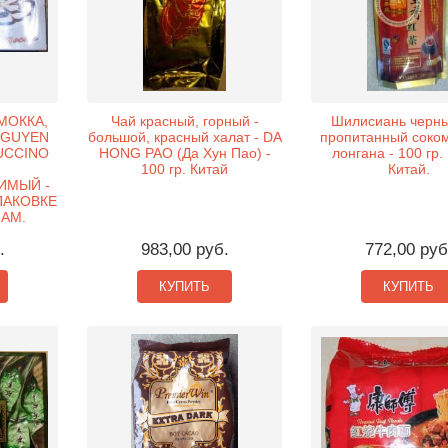
МОККА,
Чай красный, горный -
Шилисиань черны
NGUYEN
большой, красный халат - DA
пропитанный соком
UCCINO
HONG PAO (Да Хун Пао) -
лонгана - 100 гр.
100 гр. Китай
Китай.
ИМЫЙ -
ПАКОВКЕ
НАМ.
.
983,00 руб.
772,00 руб
КУПИТЬ
КУПИТЬ