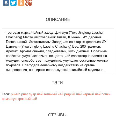
ОПИСАНИЕ
Торговая марка Чайный завод Цзинлун (Yiwu Jinglong Laoshu
Chachang) Место изготовления: Китай, Юннань, ИУ, деревня
Гаошаньчжай. Изготовитель: Завод чая со старых деревьев ИУ
Цзинлун (Yiwu Jinglong Laoshu Chachang) Вес: 200 граммов.
Аромат: Аромат свежий, сладковатый, чуть дымный. Полезные
свойства: улучшает обмен веществ ,чай благотворно влияет на
желудок, способствует похудению, улучшает состояние кожных
покровов. Благодаря лечебному воздействию на органы
пищеварения, он широко используется в китайской медицине.
ТЭГИ:
Тэги:
pu-erh
puer
пуэр
чай
зеленый чай
редкий чай
черный чай
почки
османтус
красный чай
ОТЗЫВЫ: